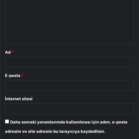
r
u
m
*
Ad
*
E-posta
*
İnternet sitesi
Daha sonraki yorumlarımda kullanılması için adım, e-posta
adresim ve site adresim bu tarayıcıya kaydedilsin.