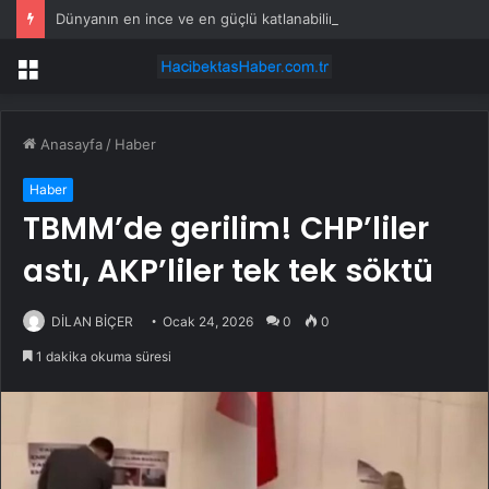
Dünyanın en ince ve en güçlü katlanabilir amiral gemisi HONOR Magic V6 Türkiye’de
Menü
Anasayfa
/
Haber
Haber
TBMM’de gerilim! CHP’liler
astı, AKP’liler tek tek söktü
DİLAN BİÇER
Ocak 24, 2026
0
0
1 dakika okuma süresi