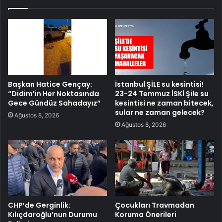
Başkan Hatice Gençay:
İstanbul ŞİLE su kesintisi!
“Didim’in Her Noktasında
23-24 Temmuz İSKİ Şile su
Gece Gündüz Sahadayız”
kesintisi ne zaman bitecek,
sular ne zaman gelecek?
Ağustos 8, 2026
Ağustos 8, 2026
CHP’de Gerginlik:
Çocukları Travmadan
Kılıçdaroğlu’nun Durumu
Koruma Önerileri