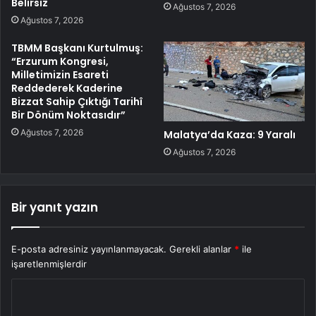
Belirsiz
Ağustos 7, 2026
Ağustos 7, 2026
TBMM Başkanı Kurtulmuş:
“Erzurum Kongresi,
Milletimizin Esareti
Reddederek Kaderine
Bizzat Sahip Çıktığı Tarihî
Bir Dönüm Noktasıdır”
Ağustos 7, 2026
Malatya’da Kaza: 9 Yaralı
Ağustos 7, 2026
Bir yanıt yazın
E-posta adresiniz yayınlanmayacak.
Gerekli alanlar
*
ile
işaretlenmişlerdir
Y
o