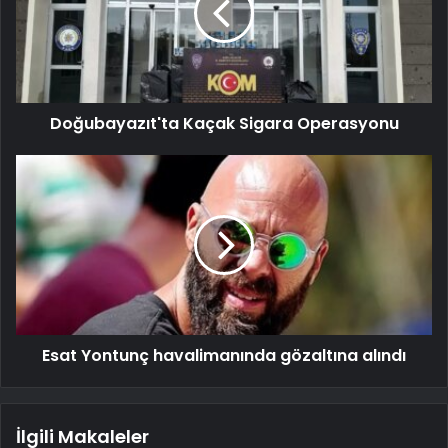
Doğubayazıt'ta Kaçak Sigara Operasyonu
Esat Yontunç havalimanında gözaltına alındı
İlgili Makaleler