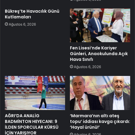
Bükreş’te Havacılık Günü
Kutlamaları
Ağustos 6, 2026
Fen Lisesi’nde Kariyer
Günleri, Anaokulunda Açık
Hava Sınıfı
Ağustos 6, 2026
AĞRI’DA ANALİG
‘Marmara’nın altı ateş
BADMİNTON HEYECANI: 9
topu’ iddiası kavga çıkardı:
İLDEN SPORCULAR KÜRSÜ
‘Hayal ürünü!’
İÇİN YARIŞIYOR
Ağustos 6, 2026