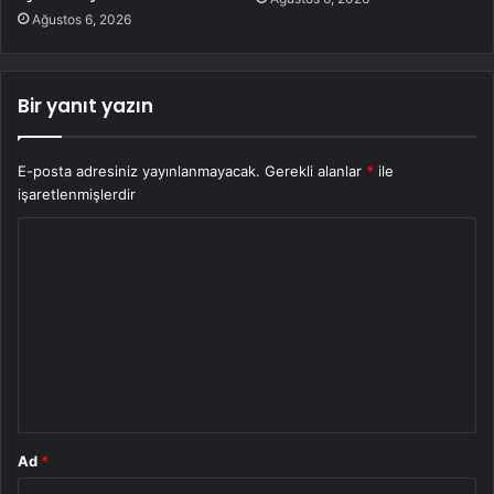
Ağustos 6, 2026
Bir yanıt yazın
E-posta adresiniz yayınlanmayacak.
Gerekli alanlar
*
ile
işaretlenmişlerdir
Y
o
r
u
m
*
Ad
*