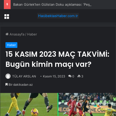
Bakan Gürlek’ten Gülistan Doku açıklaması: ‘Peşini bırakmayacağız’
Menü
Anasayfa
/
Haber
Haber
15 KASIM 2023 MAÇ TAKVİMİ:
Bugün kimin maçı var?
TÜLAY ARSLAN
Kasım 15, 2023
0
3
Bir dakikadan az