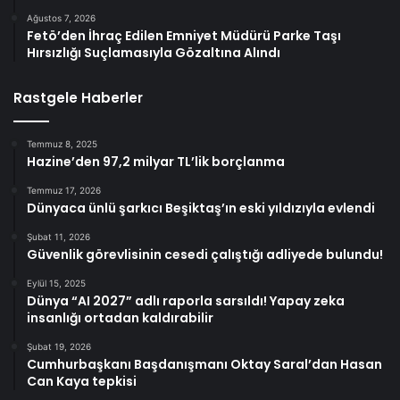
Ağustos 7, 2026
Fetö’den İhraç Edilen Emniyet Müdürü Parke Taşı
Hırsızlığı Suçlamasıyla Gözaltına Alındı
Rastgele Haberler
Temmuz 8, 2025
Hazine’den 97,2 milyar TL’lik borçlanma
Temmuz 17, 2026
Dünyaca ünlü şarkıcı Beşiktaş’ın eski yıldızıyla evlendi
Şubat 11, 2026
Güvenlik görevlisinin cesedi çalıştığı adliyede bulundu!
Eylül 15, 2025
Dünya “AI 2027” adlı raporla sarsıldı! Yapay zeka
insanlığı ortadan kaldırabilir
Şubat 19, 2026
Cumhurbaşkanı Başdanışmanı Oktay Saral’dan Hasan
Can Kaya tepkisi