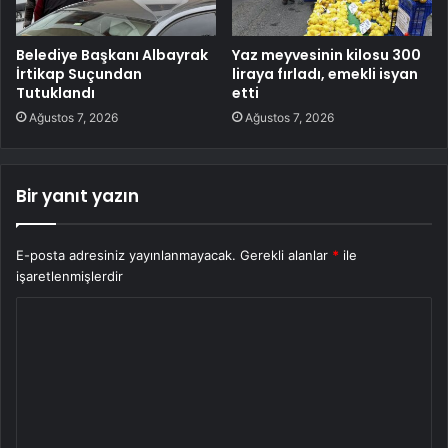
Belediye Başkanı Albayrak
Yaz meyvesinin kilosu 300
İrtikap Suçundan
liraya fırladı, emekli isyan
Tutuklandı
etti
Ağustos 7, 2026
Ağustos 7, 2026
Bir yanıt yazın
E-posta adresiniz yayınlanmayacak.
Gerekli alanlar
*
ile
işaretlenmişlerdir
Y
o
r
u
m