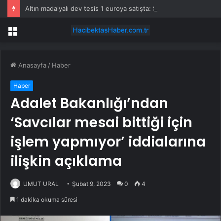
Altın madalyalı dev tesis 1 euroya satışta: Sahibi olmak için tek bir şart var
Menü
Anasayfa
/
Haber
Haber
Adalet Bakanlığı’ndan
‘Savcılar mesai bittiği için
işlem yapmıyor’ iddialarına
ilişkin açıklama
UMUT URAL
Şubat 9, 2023
0
4
1 dakika okuma süresi