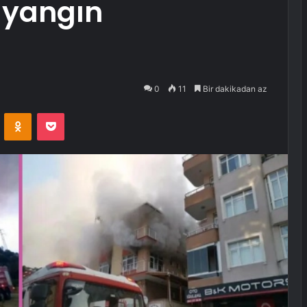
 yangın
0
11
Bir dakikadan az
VKontakte
Odnoklassniki
Pocket