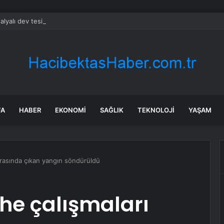
alyalı dev tesis 1 euroya satışta: Sahibi olmak için tek bir şart var
FA
HABER
EKONOMI
SAĞLIK
TEKNOLOJI
YAŞAM
ırasında çıkan yangın söndürüldü
he çalışmaları