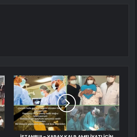
İSTANBUL- YAPAY KALP AMELİYATI İÇİN