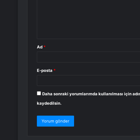
r
u
m
*
Ad
*
E-posta
*
Daha sonraki yorumlarımda kullanılması için adı
kaydedilsin.