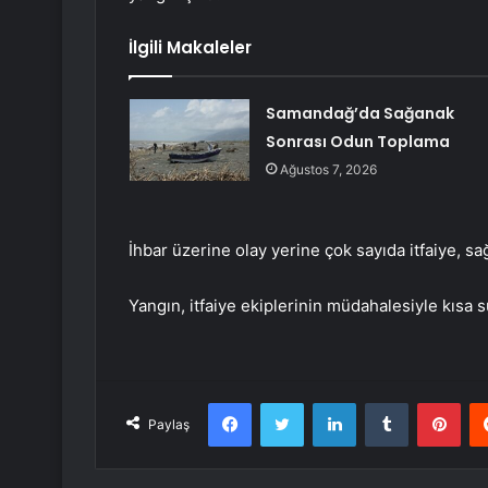
İlgili Makaleler
Samandağ’da Sağanak
Sonrası Odun Toplama
Ağustos 7, 2026
İhbar üzerine olay yerine çok sayıda itfaiye, sağ
Yangın, itfaiye ekiplerinin müdahalesiyle kısa
Facebook
Twitter
LinkedIn
Tumblr
Pint
Paylaş