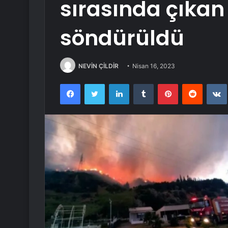
sırasında çıkan
söndürüldü
NEVİN ÇİLDİR
Nisan 16, 2023
Facebook
Twitter
LinkedIn
Tumblr
Pinterest
Reddit