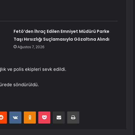
Fetö’den İhraç Edilen Emniyet Müdürü Parke
Taşı Hırsızlığı Suçlamasıyla Gözaltına Alındı
Ağustos 7, 2026
lık ve polis ekipleri sevk edildi.
 sürede söndürüldü.
erest
Reddit
VKontakte
Odnoklassniki
Pocket
E-Posta ile paylaş
Yazdır