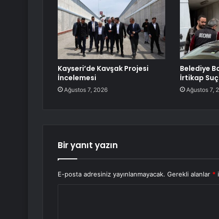
Kayseri’de Kavşak Projesi
Belediye B
İncelemesi
İrtikap Su
Ağustos 7, 2026
Ağustos 7, 
Bir yanıt yazın
E-posta adresiniz yayınlanmayacak.
Gerekli alanlar
*
i
Y
o