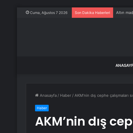
Altın mad
Cuma, Ağustos 7 2026
Son Dakika Haberleri
ANASAY
Anasayfa
/
Haber
/
AKM’nin dış cephe çalışmaları s
Haber
AKM’nin dış cep