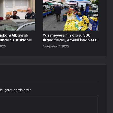
aşkanı Albayrak
Yaz meyvesinin kilosu 300
çundan Tutuklandı
liraya fırladı, emekli isyan etti
2026
Ağustos 7, 2026
le işaretlenmişlerdir