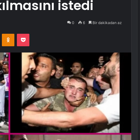
ılmasını istedi
0
6
Bir dakikadan az
VKontakte
Odnoklassniki
Pocket