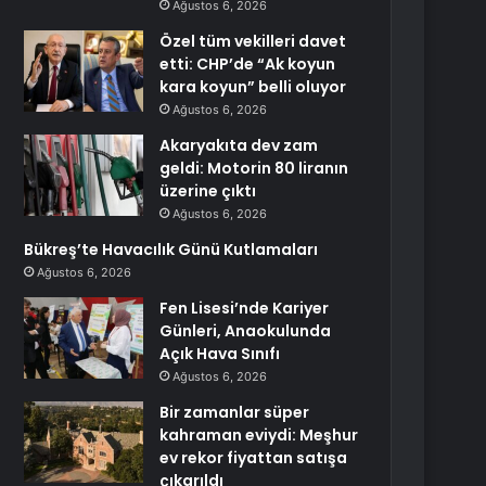
Ağustos 6, 2026
Özel tüm vekilleri davet
etti: CHP’de “Ak koyun
kara koyun” belli oluyor
Ağustos 6, 2026
Akaryakıta dev zam
geldi: Motorin 80 liranın
üzerine çıktı
Ağustos 6, 2026
Bükreş’te Havacılık Günü Kutlamaları
Ağustos 6, 2026
Fen Lisesi’nde Kariyer
Günleri, Anaokulunda
Açık Hava Sınıfı
Ağustos 6, 2026
Bir zamanlar süper
kahraman eviydi: Meşhur
ev rekor fiyattan satışa
çıkarıldı