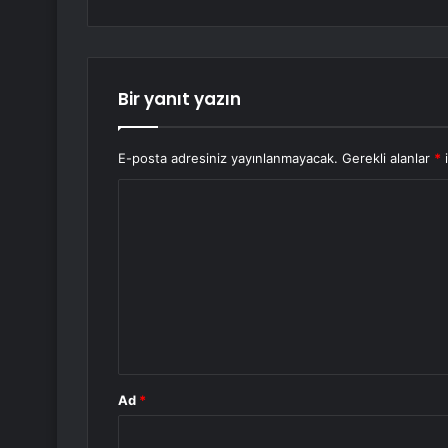
Bir yanıt yazın
E-posta adresiniz yayınlanmayacak.
Gerekli alanlar
*
i
Y
o
r
u
m
*
Ad
*