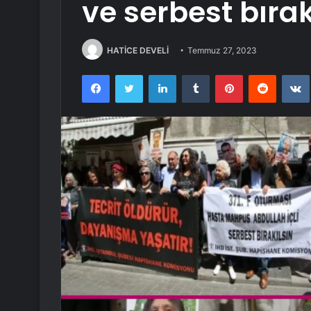
ve serbest bırak
HATİCE DEVELİ
Temmuz 27, 2023
Facebook
Twitter
LinkedIn
Tumblr
Pinterest
Reddit