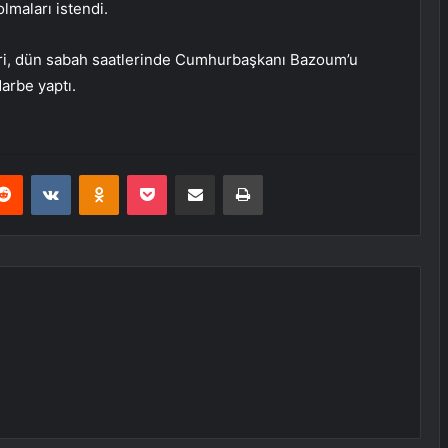
lmaları istendi.
eri, dün sabah saatlerinde Cumhurbaşkanı Bazoum’u
arbe yaptı.
erest
Reddit
VKontakte
Odnoklassniki
Pocket
E-Posta ile paylaş
Yazdır