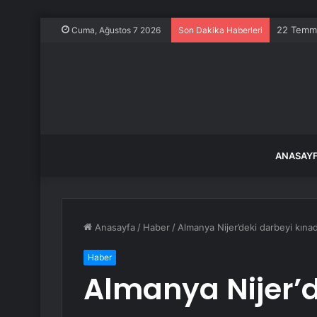
22 Temmu
Cuma, Ağustos 7 2026
Son Dakika Haberleri
ANASAY
Anasayfa
/
Haber
/
Almanya Nijer’deki darbeyi kınad
Haber
Almanya Nijer’d