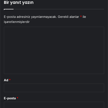
Bir yanıt yazın
E-posta adresiniz yayınlanmayacak.
Gerekli alanlar
*
ile
işaretlenmişlerdir
Y
o
r
u
m
*
Ad
*
E-posta
*