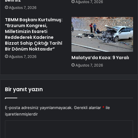
Belirsiz
Ağustos 7, 2026
Ağustos 7, 2026
TBMM Başkanı Kurtulmuş:
“Erzurum Kongresi,
Milletimizin Esareti
Reddederek Kaderine
Bizzat Sahip Çıktığı Tarihî
Bir Dönüm Noktasıdır”
Ağustos 7, 2026
Malatya’da Kaza: 9 Yaralı
Ağustos 7, 2026
Bir yanıt yazın
E-posta adresiniz yayınlanmayacak.
Gerekli alanlar
*
ile
işaretlenmişlerdir
Y
o