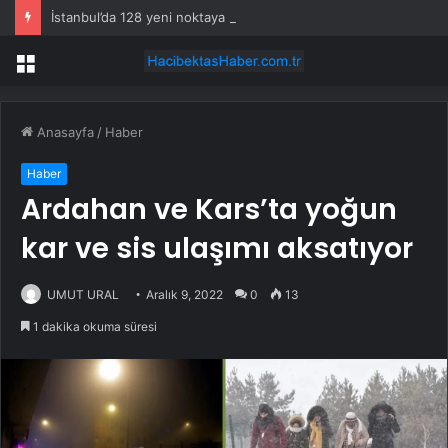
İstanbul’da 128 yeni noktaya daha EDS geliyor
Menü
Anasayfa
/
Haber
Haber
Ardahan ve Kars’ta yoğun
kar ve sis ulaşımı aksatıyor
UMUT URAL
Aralık 9, 2022
0
13
1 dakika okuma süresi