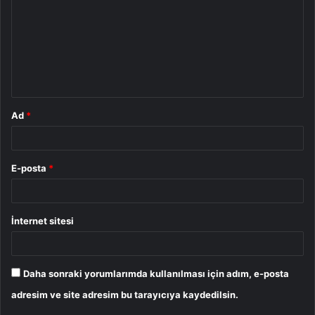
r
u
m
*
Ad
*
E-posta
*
İnternet sitesi
Daha sonraki yorumlarımda kullanılması için adım, e-posta
adresim ve site adresim bu tarayıcıya kaydedilsin.