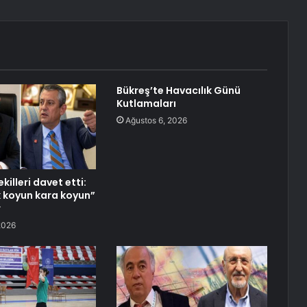
Bükreş’te Havacılık Günü
Kutlamaları
Ağustos 6, 2026
killeri davet etti:
 koyun kara koyun”
r
2026