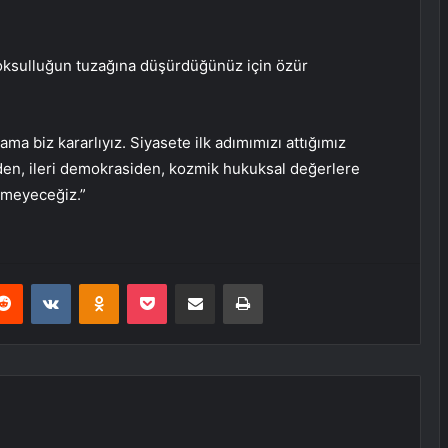
e yoksulluğun tuzağına düşürdüğünüz için özür
ma biz kararlıyız. Siyasete ilk adımımızı attığımız
den, ileri demokrasiden, kozmik hukuksal değerlere
çmeyeceğiz.”
erest
Reddit
VKontakte
Odnoklassniki
Pocket
E-Posta ile paylaş
Yazdır