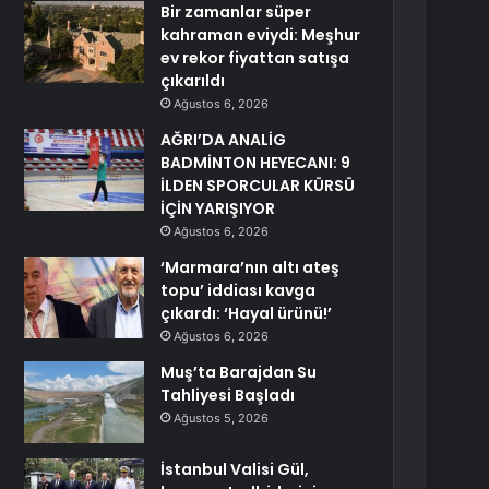
Bir zamanlar süper
kahraman eviydi: Meşhur
ev rekor fiyattan satışa
çıkarıldı
Ağustos 6, 2026
AĞRI’DA ANALİG
BADMİNTON HEYECANI: 9
İLDEN SPORCULAR KÜRSÜ
İÇİN YARIŞIYOR
Ağustos 6, 2026
‘Marmara’nın altı ateş
topu’ iddiası kavga
çıkardı: ‘Hayal ürünü!’
Ağustos 6, 2026
Muş’ta Barajdan Su
Tahliyesi Başladı
Ağustos 5, 2026
İstanbul Valisi Gül,