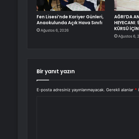
Fen Lisesi’nde Kariyer Günleri,
AĞRI’DA A
Anaokulunda Açık Hava Sınıfı
HEYECANI: 
KÜRSÜ İÇİN
Ağustos 6, 2026
Ağustos 6, 
Bir yanıt yazın
E-posta adresiniz yayınlanmayacak.
Gerekli alanlar
*
i
Y
o
r
u
m