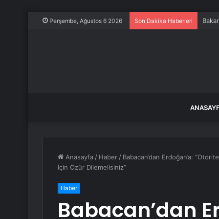
Bakan
Perşembe, Ağustos 6 2026
Son Dakika Haberleri
ANASAY
Anasayfa
/
Haber
/
Babacan’dan Erdoğan’a: “Otoriter 
İçin Özür Dilemelisiniz”
Haber
Babacan’dan Er