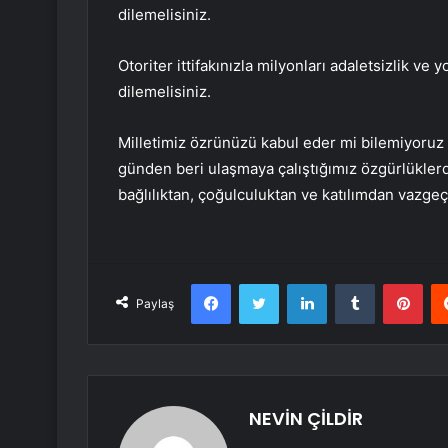
dilemelisiniz.
Otoriter ittifakınızla milyonları adaletsizlik v
dilemelisiniz.
Milletimiz özrünüzü kabul eder mi bilemiyoruz a
günden beri ulaşmaya çalıştığımız özgürlükler
bağlılıktan, çoğulculuktan ve katılımdan vazge
Facebook
Twitter
LinkedIn
Tumblr
Pint
Paylaş
NEVİN ÇİLDİR