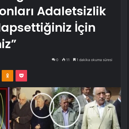
yonları Adaletsizlik
apsettiğiniz İçin
iz”
0
11
1 dakika okuma süresi
VKontakte
Odnoklassniki
Pocket