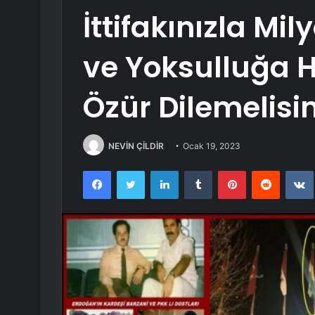
İttifakınızla Mil
ve Yoksulluğa H
Özür Dilemelisin
NEVİN ÇİLDİR
Ocak 19, 2023
Facebook
Twitter
LinkedIn
Tumblr
Pinterest
Reddit