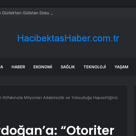
 Gürlek’ten Gülistan Doku açıklaması: ‘Peşini bırakmayacağız’
FA
HABER
EKONOMI
SAĞLIK
TEKNOLOJI
YAŞAM
İttifakınızla Milyonları Adaletsizlik ve Yoksulluğa Hapsettiğiniz
doğan’a: “Otoriter