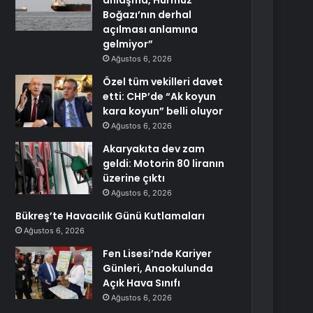
anlaşma, Hürmüz
Boğazı’nın derhal
açılması anlamına
gelmiyor”
Ağustos 6, 2026
Özel tüm vekilleri davet
etti: CHP’de “Ak koyun
kara koyun” belli oluyor
Ağustos 6, 2026
Akaryakıta dev zam
geldi: Motorin 80 liranın
üzerine çıktı
Ağustos 6, 2026
Bükreş’te Havacılık Günü Kutlamaları
Ağustos 6, 2026
Fen Lisesi’nde Kariyer
Günleri, Anaokulunda
Açık Hava Sınıfı
Ağustos 6, 2026