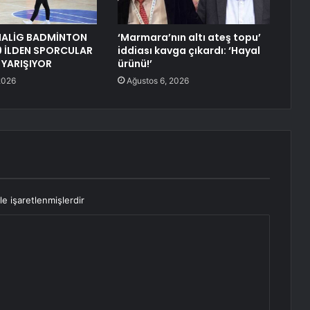
NALİG BADMİNTON
‘Marmara’nın altı ateş topu’
9 İLDEN SPORCULAR
iddiası kavga çıkardı: ‘Hayal
 YARIŞIYOR
ürünü!’
2026
Ağustos 6, 2026
le işaretlenmişlerdir