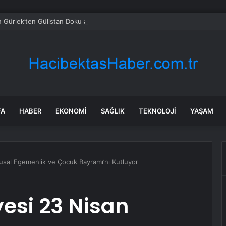
 Gürlek’ten Gülistan Doku açıklaması: ‘Peşini bırakmayacağız’
FA
HABER
EKONOMI
SAĞLIK
TEKNOLOJI
YAŞAM
lusal Egemenlik ve Çocuk Bayramı’nı Kutluyor
yesi 23 Nisan