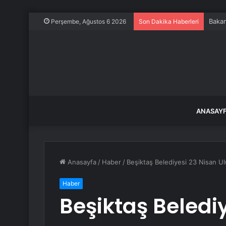
Bakan
Perşembe, Ağustos 6 2026
Son Dakika Haberleri
ANASAY
Anasayfa
/
Haber
/
Beşiktaş Belediyesi 23 Nisan U
Haber
Beşiktaş Beledi