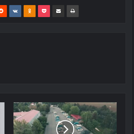
erest
Reddit
VKontakte
Odnoklassniki
Pocket
E-Posta ile paylaş
Yazdır