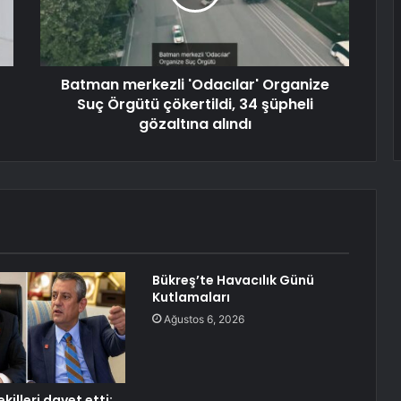
Batman merkezli 'Odacılar' Organize
Suç Örgütü çökertildi, 34 şüpheli
gözaltına alındı
Bükreş’te Havacılık Günü
Kutlamaları
Ağustos 6, 2026
killeri davet etti: