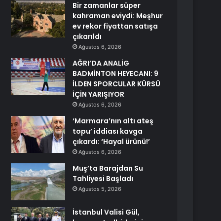
Bir zamanlar süper
kahraman eviydi: Meşhur
ev rekor fiyattan satışa
çıkarıldı
Ağustos 6, 2026
AĞRI’DA ANALİG
BADMİNTON HEYECANI: 9
İLDEN SPORCULAR KÜRSÜ
İÇİN YARIŞIYOR
Ağustos 6, 2026
‘Marmara’nın altı ateş
topu’ iddiası kavga
çıkardı: ‘Hayal ürünü!’
Ağustos 6, 2026
Muş’ta Barajdan Su
Tahliyesi Başladı
Ağustos 5, 2026
İstanbul Valisi Gül,