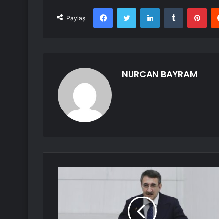
Facebook
Twitter
LinkedIn
Tumblr
Pint
Paylaş
NURCAN BAYRAM