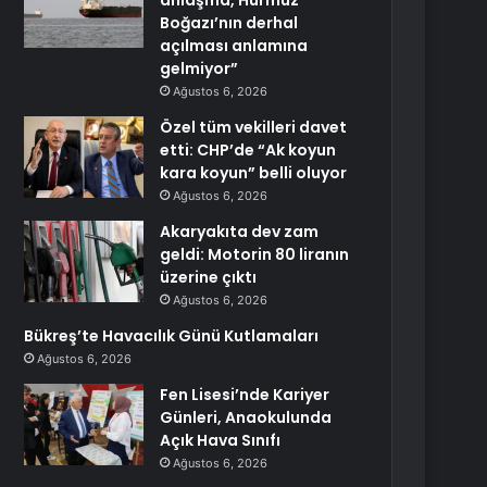
anlaşma, Hürmüz
Boğazı’nın derhal
açılması anlamına
gelmiyor”
Ağustos 6, 2026
Özel tüm vekilleri davet
etti: CHP’de “Ak koyun
kara koyun” belli oluyor
Ağustos 6, 2026
Akaryakıta dev zam
geldi: Motorin 80 liranın
üzerine çıktı
Ağustos 6, 2026
Bükreş’te Havacılık Günü Kutlamaları
Ağustos 6, 2026
Fen Lisesi’nde Kariyer
Günleri, Anaokulunda
Açık Hava Sınıfı
Ağustos 6, 2026