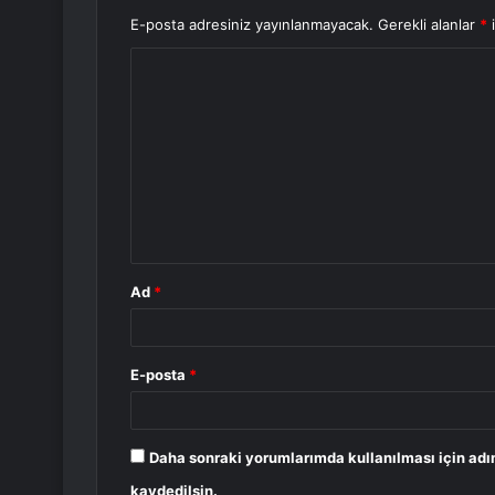
E-posta adresiniz yayınlanmayacak.
Gerekli alanlar
*
i
Y
o
r
u
m
*
Ad
*
E-posta
*
Daha sonraki yorumlarımda kullanılması için adı
kaydedilsin.