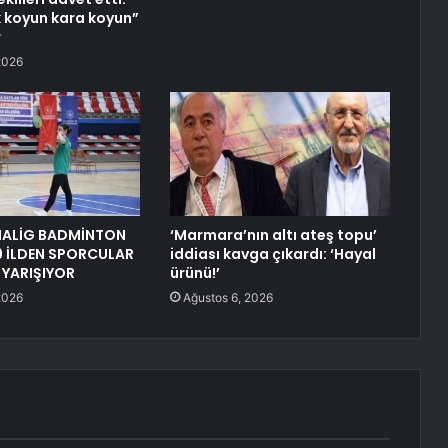
 koyun kara koyun”
r
2026
NALİG BADMİNTON
‘Marmara’nın altı ateş topu’
9 İLDEN SPORCULAR
iddiası kavga çıkardı: ‘Hayal
 YARIŞIYOR
ürünü!’
2026
Ağustos 6, 2026