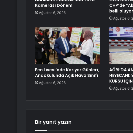
Kamerası Dönemi
CHP’de “Ak
belli oluyo
Ağustos 6, 2026
Ağustos 6, 
Fen Lisesi’nde Kariyer Günleri,
AĞRI’DA A
Anaokulunda Açık Hava Sınıfı
HEYECANI: 
KÜRSÜ İÇİN
Ağustos 6, 2026
Ağustos 6, 
Bir yanıt yazın