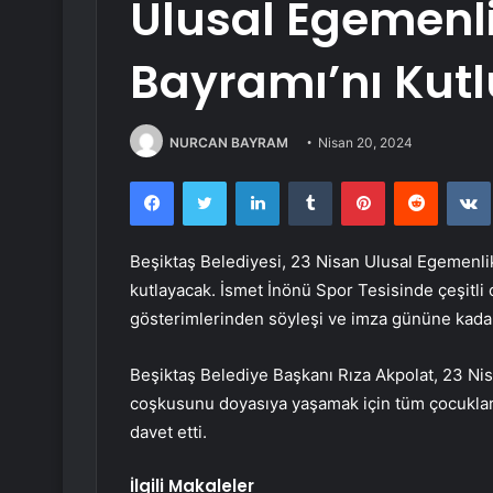
Ulusal Egemenl
Bayramı’nı Kutl
NURCAN BAYRAM
Nisan 20, 2024
Facebook
Twitter
LinkedIn
Tumblr
Pinterest
Reddit
Beşiktaş Belediyesi, 23 Nisan Ulusal Egemenlik
kutlayacak. İsmet İnönü Spor Tesisinde çeşitli 
gösterimlerinden söyleşi ve imza gününe kadar
Beşiktaş Belediye Başkanı Rıza Akpolat, 23 N
coşkusunu doyasıya yaşamak için tüm çocukları 
davet etti.
İlgili Makaleler