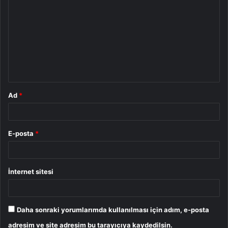
o
r
u
m
*
Ad
*
E-posta
*
İnternet sitesi
Daha sonraki yorumlarımda kullanılması için adım, e-posta
adresim ve site adresim bu tarayıcıya kaydedilsin.