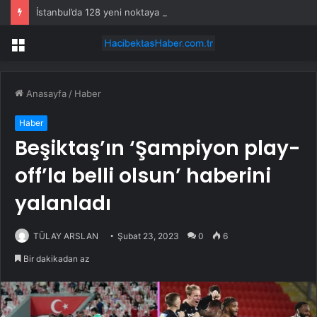
İstanbul’da 128 yeni noktaya daha EDS geliyor
Menü
Anasayfa
/
Haber
Haber
Beşiktaş’ın ‘Şampiyon play-
off’la belli olsun’ haberini
yalanladı
TÜLAY ARSLAN
Şubat 23, 2023
0
6
Bir dakikadan az