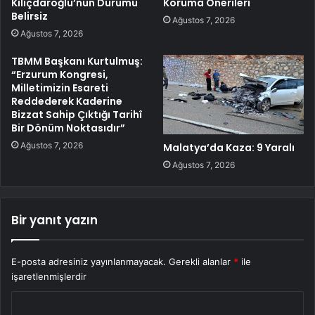
Kılıçdaroğlu’nun Durumu
Koruma Önerileri
Belirsiz
Ağustos 7, 2026
Ağustos 7, 2026
TBMM Başkanı Kurtulmuş:
“Erzurum Kongresi,
Milletimizin Esareti
Reddederek Kaderine
Bizzat Sahip Çıktığı Tarihî
Bir Dönüm Noktasıdır”
Ağustos 7, 2026
Malatya’da Kaza: 9 Yaralı
Ağustos 7, 2026
Bir yanıt yazın
E-posta adresiniz yayınlanmayacak.
Gerekli alanlar
*
ile
işaretlenmişlerdir
Y