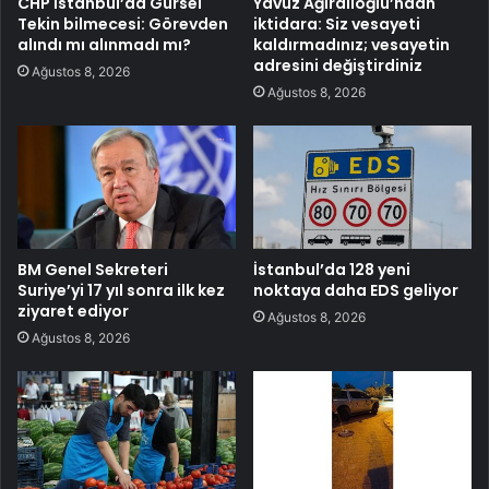
CHP İstanbul’da Gürsel
Yavuz Ağıralioğlu’ndan
Tekin bilmecesi: Görevden
iktidara: Siz vesayeti
alındı mı alınmadı mı?
kaldırmadınız; vesayetin
adresini değiştirdiniz
Ağustos 8, 2026
Ağustos 8, 2026
BM Genel Sekreteri
İstanbul’da 128 yeni
Suriye’yi 17 yıl sonra ilk kez
noktaya daha EDS geliyor
ziyaret ediyor
Ağustos 8, 2026
Ağustos 8, 2026