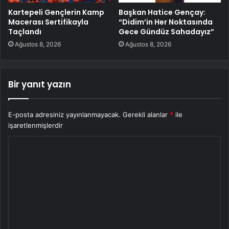
Kartepeli Gençlerin Kamp
Başkan Hatice Gençay:
Macerası Sertifikayla
“Didim’in Her Noktasında
Taçlandı
Gece Gündüz Sahadayız”
Ağustos 8, 2026
Ağustos 8, 2026
Bir yanıt yazın
E-posta adresiniz yayınlanmayacak.
Gerekli alanlar
*
ile
işaretlenmişlerdir
Y
o
r
u
m
*