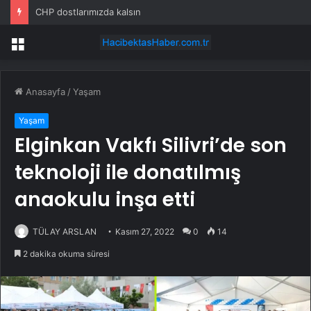
CHP dostlarımızda kalsın
Menü
Anasayfa
/
Yaşam
Yaşam
Elginkan Vakfı Silivri’de son
teknoloji ile donatılmış
anaokulu inşa etti
TÜLAY ARSLAN
Kasım 27, 2022
0
14
2 dakika okuma süresi