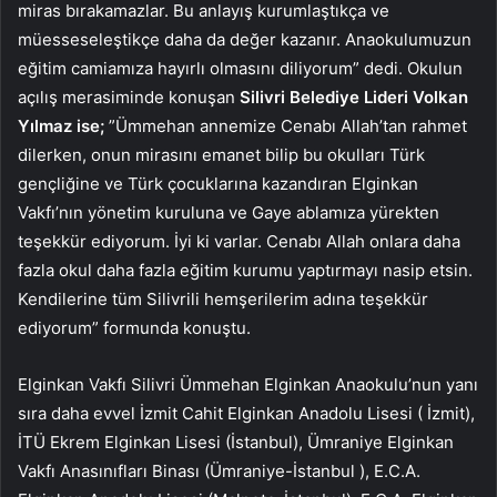
miras bırakamazlar. Bu anlayış kurumlaştıkça ve
müesseseleştikçe daha da değer kazanır. Anaokulumuzun
eğitim camiamıza hayırlı olmasını diliyorum” dedi. Okulun
açılış merasiminde konuşan
Silivri Belediye Lideri Volkan
Yılmaz ise;
”Ümmehan annemize Cenabı Allah’tan rahmet
dilerken, onun mirasını emanet bilip bu okulları Türk
gençliğine ve Türk çocuklarına kazandıran Elginkan
Vakfı’nın yönetim kuruluna ve Gaye ablamıza yürekten
teşekkür ediyorum. İyi ki varlar. Cenabı Allah onlara daha
fazla okul daha fazla eğitim kurumu yaptırmayı nasip etsin.
Kendilerine tüm Silivrili hemşerilerim adına teşekkür
ediyorum” formunda konuştu.
Elginkan Vakfı Silivri Ümmehan Elginkan Anaokulu’nun yanı
sıra daha evvel İzmit Cahit Elginkan Anadolu Lisesi ( İzmit),
İTÜ Ekrem Elginkan Lisesi (İstanbul), Ümraniye Elginkan
Vakfı Anasınıfları Binası (Ümraniye-İstanbul ), E.C.A.