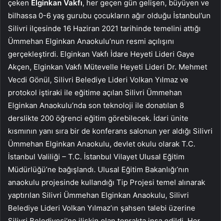
çeken
Elginkan Vakfı
, her geçen gün gelişen, büyüyen ve
bilhassa 0-6 yaş gurubu çocukların ağır olduğu İstanbul’un
Silivri ilçesinde 16 Haziran 2021 tarihinde temelini attığı
Ümmehan Elginkan Anaokulu’nun resmi açılışını
gerçekleştirdi. Elginkan Vakfı İdare Heyeti Lideri Gaye
Akçen, Elginkan Vakfı Mütevelle Heyeti Lideri Dr. Mehmet
Vecdi Gönül, Silivri Belediye Lideri Volkan Yılmaz ve
protokol iştiraki ile eğitime açılan Silivri Ümmehan
Elginkan Anaokulu’nda son teknoloji ile donatılan 8
derslikte 200 öğrenci eğitim görebilecek. İdari ünite
kısmının yanı sıra bir de konferans salonun yer aldığı Silivri
Ümmehan Elginkan Anaokulu, devlet okulu olarak T.C.
İstanbul Valiliği – T.C. İstanbul Vilayet Ulusal Eğitim
Müdürlüğü’ne bağışlandı. Ulusal Eğitim Bakanlığı’nın
anaokulu projesinde kullandığı Tip Projesi temel alınarak
yaptırılan Silivri Ümmehan Elginkan Anaokulu, Silivri
Belediye Lideri Volkan Yılmaz’ın şahsen talebi üzerine
Silivri Belediyesi’ne ilişkin olan toprakta inşa edildi. Her