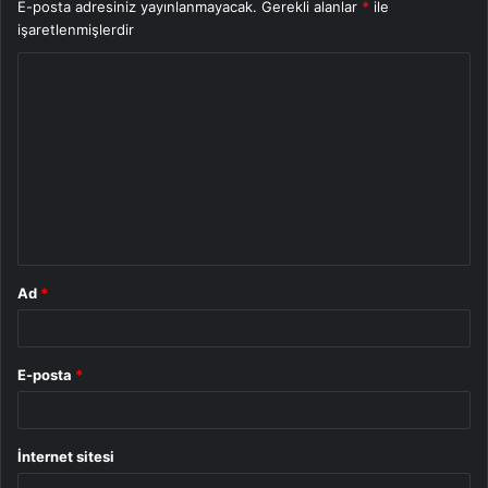
E-posta adresiniz yayınlanmayacak.
Gerekli alanlar
*
ile
işaretlenmişlerdir
Y
o
r
u
m
*
Ad
*
E-posta
*
İnternet sitesi