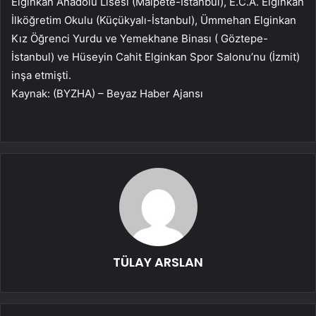
Elginkan Anadolu Lisesi (Malpete-İstanbul), E.C.A. Elginkan
İlköğretim Okulu (Küçükyalı-İstanbul), Ümmehan Elginkan
Kız Öğrenci Yurdu ve Yemekhane Binası ( Göztepe-
İstanbul) ve Hüseyin Cahit Elginkan Spor Salonu’nu (İzmit)
inşa etmişti.
Kaynak: (BYZHA) – Beyaz Haber Ajansı
TÜLAY ARSLAN