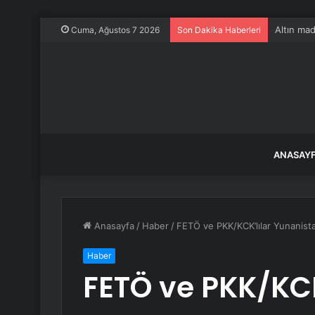
Altın mad
Cuma, Ağustos 7 2026
Son Dakika Haberleri
ANASAY
Anasayfa
/
Haber
/
FETÖ ve PKK/KCK’lılar Yunanista
Haber
FETÖ ve PKK/KCK