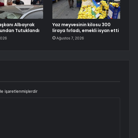
aşkanı Albayrak
Yaz meyvesinin kilosu 300
çundan Tutuklandı
liraya fırladı, emekli isyan etti
2026
Ağustos 7, 2026
le işaretlenmişlerdir