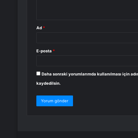
m
*
Ad
*
E-posta
*
Daha sonraki yorumlarımda kullanılması için adı
kaydedilsin.