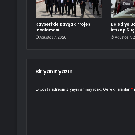
Kayseri’de Kavşak Projesi
Belediye B
İncelemesi
İrtikap Su
Ağustos 7, 2026
Ağustos 7, 
Bir yanıt yazın
E-posta adresiniz yayınlanmayacak.
Gerekli alanlar
*
i
Y
o
r
u