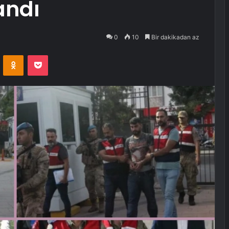
andı
0
10
Bir dakikadan az
VKontakte
Odnoklassniki
Pocket