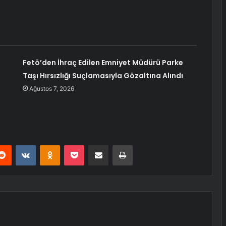
Fetö’den İhraç Edilen Emniyet Müdürü Parke
Taşı Hırsızlığı Suçlamasıyla Gözaltına Alındı
Ağustos 7, 2026
erest
Reddit
VKontakte
Odnoklassniki
Pocket
E-Posta ile paylaş
Yazdır