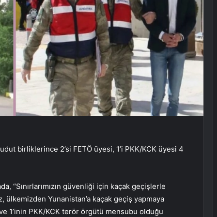
udut birliklerince 2’si FETÖ üyesi, 1’i PKK/KCK üyesi 4
a, “Sınırlarımızın güvenliği için kaçak geçişlerle
ız, ülkemizden Yunanistan’a kaçak geçiş yapmaya
Ö ve 1’inin PKK/KCK terör örgütü mensubu olduğu