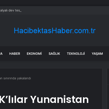
alyalı dev tesis 1 euroya satışta: Sahibi olmak için tek bir şart var
FA
HABER
EKONOMI
SAĞLIK
TEKNOLOJI
YAŞAM
n sınırında yakalandı
’lılar Yunanistan