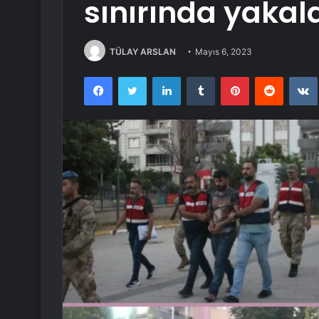
sınırında yakal
TÜLAY ARSLAN
Mayıs 6, 2023
Facebook
Twitter
LinkedIn
Tumblr
Pinterest
Reddit