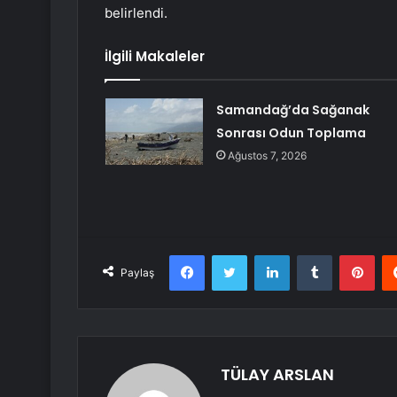
belirlendi.
İlgili Makaleler
Samandağ’da Sağanak
Sonrası Odun Toplama
Ağustos 7, 2026
Facebook
Twitter
LinkedIn
Tumblr
Pint
Paylaş
TÜLAY ARSLAN