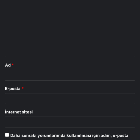
Y
o
r
u
m
*
Ad
*
E-posta
*
İnternet sitesi
Daha sonraki yorumlarımda kullanılması için adım, e-posta