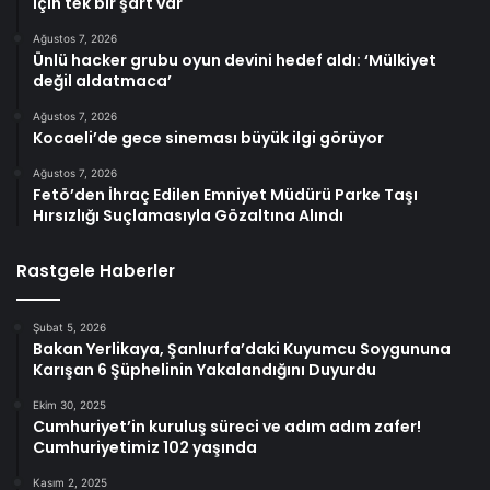
için tek bir şart var
Ağustos 7, 2026
Ünlü hacker grubu oyun devini hedef aldı: ‘Mülkiyet
değil aldatmaca’
Ağustos 7, 2026
Kocaeli’de gece sineması büyük ilgi görüyor
Ağustos 7, 2026
Fetö’den İhraç Edilen Emniyet Müdürü Parke Taşı
Hırsızlığı Suçlamasıyla Gözaltına Alındı
Rastgele Haberler
Şubat 5, 2026
Bakan Yerlikaya, Şanlıurfa’daki Kuyumcu Soygununa
Karışan 6 Şüphelinin Yakalandığını Duyurdu
Ekim 30, 2025
Cumhuriyet’in kuruluş süreci ve adım adım zafer!
Cumhuriyetimiz 102 yaşında
Kasım 2, 2025