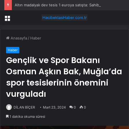
Altın madalyalı dev tesis 1 euroya satışta: Sahibi olmak için tek bir şart var
Menü
Anasayfa
/
Haber
Haber
Gençlik ve Spor Bakanı
Osman Aşkın Bak, Muğla’da
spor tesislerinin önemini
vurguladı
DİLAN BİÇER
Mart 23, 2024
0
0
1 dakika okuma süresi