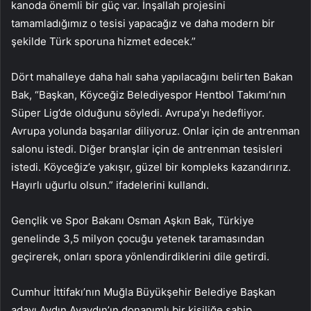
kanoda önemli bir güç var. İnşallah projesini
tamamladığımız o tesisi yapacağız ve daha modern bir
şekilde Türk sporuna hizmet edecek.”
Dört mahalleye daha halı saha yapılacağını belirten Bakan
Bak, “Başkan, Köyceğiz Belediyespor Hentbol Takımı’nın
Süper Lig’de olduğunu söyledi. Avrupa’yı hedefliyor.
Avrupa yolunda başarılar diliyoruz. Onlar için de antrenman
salonu istedi. Diğer branşlar için de antrenman tesisleri
istedi. Köyceğiz’e yakışır, güzel bir kompleks kazandırırız.
Hayırlı uğurlu olsun.” ifadelerini kullandı.
Gençlik ve Spor Bakanı Osman Aşkın Bak, Türkiye
genelinde 3,5 milyon çocuğu yetenek taramasından
geçirerek, onları spora yönlendirdiklerini dile getirdi.
Cumhur İttifakı’nın Muğla Büyükşehir Belediye Başkan
adayı Aydın Ayaydın’ın donanımlı bir kişiliğe sahip