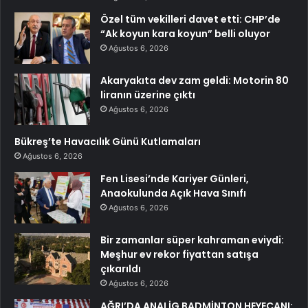
Özel tüm vekilleri davet etti: CHP’de
“Ak koyun kara koyun” belli oluyor
Ağustos 6, 2026
Akaryakıta dev zam geldi: Motorin 80
liranın üzerine çıktı
Ağustos 6, 2026
Bükreş’te Havacılık Günü Kutlamaları
Ağustos 6, 2026
Fen Lisesi’nde Kariyer Günleri,
Anaokulunda Açık Hava Sınıfı
Ağustos 6, 2026
Bir zamanlar süper kahraman eviydi:
Meşhur ev rekor fiyattan satışa
çıkarıldı
Ağustos 6, 2026
AĞRI’DA ANALİG BADMİNTON HEYECANI: