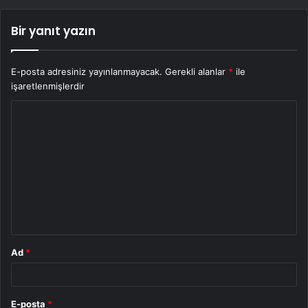
Bir yanıt yazın
E-posta adresiniz yayınlanmayacak.
Gerekli alanlar
*
ile
işaretlenmişlerdir
Y
o
r
u
m
*
Ad
*
E-posta
*