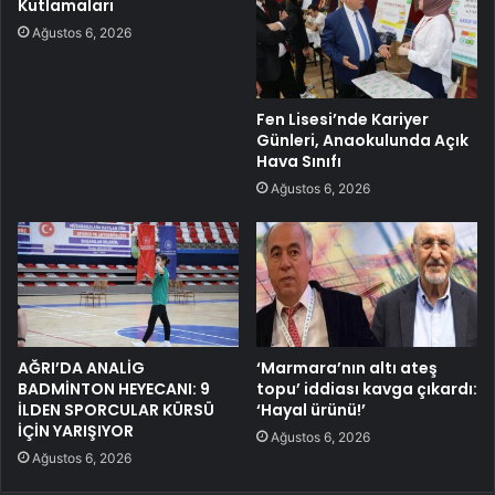
Kutlamaları
Ağustos 6, 2026
Fen Lisesi’nde Kariyer
Günleri, Anaokulunda Açık
Hava Sınıfı
Ağustos 6, 2026
AĞRI’DA ANALİG
‘Marmara’nın altı ateş
BADMİNTON HEYECANI: 9
topu’ iddiası kavga çıkardı:
İLDEN SPORCULAR KÜRSÜ
‘Hayal ürünü!’
İÇİN YARIŞIYOR
Ağustos 6, 2026
Ağustos 6, 2026