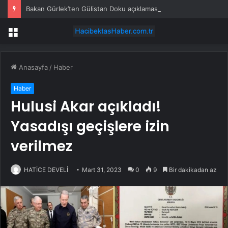
Bakan Gürlek’ten Gülistan Doku açıklaması: ‘Peşini bırakmayacağız’
Menü
Anasayfa
/
Haber
Haber
Hulusi Akar açıkladı!
Yasadışı geçişlere izin
verilmez
HATİCE DEVELİ
Mart 31, 2023
0
9
Bir dakikadan az