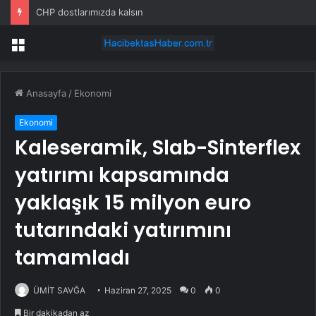
CHP dostlarımızda kalsın
Menü
Anasayfa
/
Ekonomi
Ekonomi
Kaleseramik, Slab-Sinterflex
yatırımı kapsamında
yaklaşık 15 milyon euro
tutarındaki yatırımını
tamamladı
ÜMİT SAVĞA
Haziran 27, 2025
0
0
Bir dakikadan az