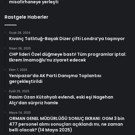
misafirhaneye yerleşti
Rastgele Haberler
Ocak 29, 2024
Kıvanç Tatlıtuğ-Başak Dizer çifti Londra’ya taşınıyor
Nisan 26, 2025
CHP lideri Özel düğmeye bastı! Tüm programlar iptal:
Ekrem İmamoğlu’nu ziyaret edecek
Ekim 7, 2025
Yenipazar’da AK Parti Danışma Toplantısı
gerçekleştirildi
Eylül 25, 2025
Rasim Ozan Kütahyalı evlendi, eski eşi Nagehan
Alçı’dan sürpriz hamle
Mayıs 14, 2025
ORMAN GENEL MÜDÜRLÜĞÜ SONUÇ EKRANI: OGM 3 bin
477 personel alımı sonuçları açıklandı mı, ne zaman
belli olacak? (14 Mayıs 2025)