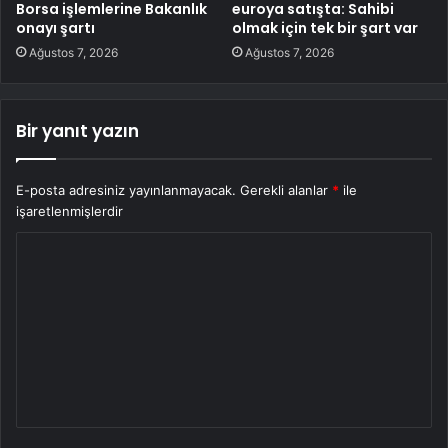
Borsa işlemlerine Bakanlık
euroya satışta: Sahibi
onayı şartı
olmak için tek bir şart var
Ağustos 7, 2026
Ağustos 7, 2026
Bir yanıt yazın
E-posta adresiniz yayınlanmayacak.
Gerekli alanlar
*
ile
işaretlenmişlerdir
Y
o
r
u
m
*