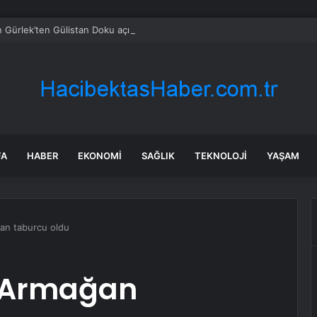
 Gürlek’ten Gülistan Doku açıklaması: ‘Peşini bırakmayacağız’
FA
HABER
EKONOMI
SAĞLIK
TEKNOLOJI
YAŞAM
an taburcu oldu
ı Armağan