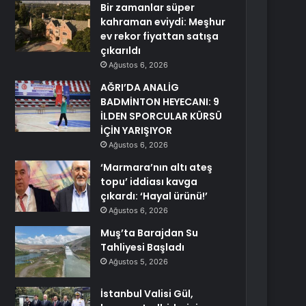
Bir zamanlar süper
kahraman eviydi: Meşhur
ev rekor fiyattan satışa
çıkarıldı
Ağustos 6, 2026
AĞRI’DA ANALİG
BADMİNTON HEYECANI: 9
İLDEN SPORCULAR KÜRSÜ
İÇİN YARIŞIYOR
Ağustos 6, 2026
‘Marmara’nın altı ateş
topu’ iddiası kavga
çıkardı: ‘Hayal ürünü!’
Ağustos 6, 2026
Muş’ta Barajdan Su
Tahliyesi Başladı
Ağustos 5, 2026
İstanbul Valisi Gül,