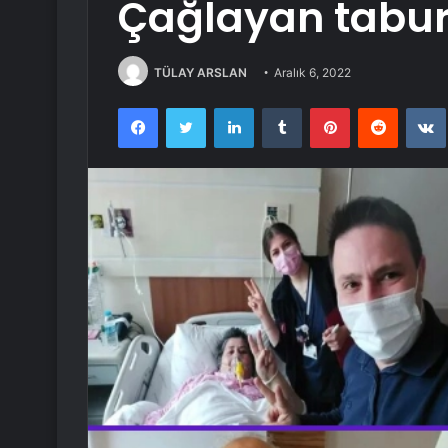
Çağlayan tabur
TÜLAY ARSLAN
Aralık 6, 2022
Facebook
Twitter
LinkedIn
Tumblr
Pinterest
Reddit