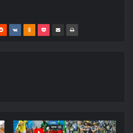
erest
Reddit
VKontakte
Odnoklassniki
Pocket
E-Posta ile paylaş
Yazdır