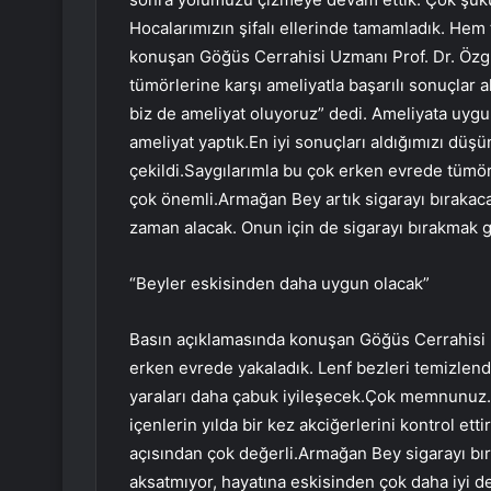
Hocalarımızın şifalı ellerinde tamamladık. Hem
konuşan Göğüs Cerrahisi Uzmanı Prof. Dr. Özgü
tümörlerine karşı ameliyatla başarılı sonuçlar 
biz de ameliyat oluyoruz” dedi. Ameliyata uygu
ameliyat yaptık.En iyi sonuçları aldığımızı d
çekildi.Saygılarımla bu çok erken evrede tümö
çok önemli.Armağan Bey artık sigarayı bırakaca
zaman alacak. Onun için de sigarayı bırakmak g
“Beyler eskisinden daha uygun olacak”
Basın açıklamasında konuşan Göğüs Cerrahisi U
erken evrede yakaladık. Lenf bezleri temizlendi
yaraları daha çabuk iyileşecek.Çok memnunuz.
içenlerin yılda bir kez akciğerlerini kontrol et
açısından çok değerli.Armağan Bey sigarayı bır
aksatmıyor, hayatına eskisinden çok daha iyi 