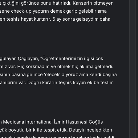
e çıktığını görünce bunu hatırladı. Kanserin bitmeyen
 sene check-up yaptırın demek garip gelebilir ama
en teşhis hayat kurtarır. 6 ay sonra gelseydim daha
ulayan Çağlayan, “Öğretmenlerimizin ilgisi çok
miz var. Hiç korkmadım ve ölmek hiç aklıma gelmedi.
nın başına gelince ‘ölecek’ diyoruz ama kendi başına
nılarım var. Doğru kararın teşhis koyan ekibe teslim
n Medicana International İzmir Hastanesi Göğüs
ük boyutlu bir kitle tespit ettik. Detaylı inceledikten
r çok uyumlu davrandı ve süreç buralara kadar geldi.