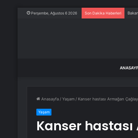
Bakan
Perşembe, Ağustos 6 2026
Son Dakika Haberleri
ANASAY
Anasayfa
/
Yaşam
/
Kanser hastası Armağan Çağlay
Yaşam
Kanser hastas