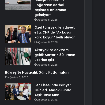
anlaşma, Hürmüz
Boğazı’nın derhal
açılması anlamına
gelmiyor”
Ağustos 6, 2026
Özel tüm vekilleri davet
etti: CHP’de “Ak koyun
kara koyun” belli oluyor
Ağustos 6, 2026
Akaryakıta dev zam
geldi: Motorin 80 liranın
üzerine çıktı
Ağustos 6, 2026
Bükreş’te Havacılık Günü Kutlamaları
Ağustos 6, 2026
Fen Lisesi’nde Kariyer
Günleri, Anaokulunda
Açık Hava Sınıfı
Ağustos 6, 2026