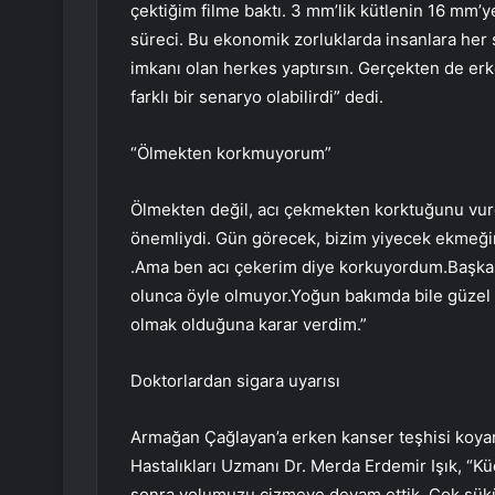
çektiğim filme baktı. 3 mm’lik kütlenin 16 mm’y
süreci. Bu ekonomik zorluklarda insanlara her
imkanı olan herkes yaptırsın. Gerçekten de erk
farklı bir senaryo olabilirdi” dedi.
“Ölmekten korkmuyorum”
Ölmekten değil, acı çekmekten korktuğunu vurg
önemliydi. Gün görecek, bizim yiyecek ekmeği
.Ama ben acı çekerim diye korkuyordum.Başkası
olunca öyle olmuyor.Yoğun bakımda bile güzel a
olmak olduğuna karar verdim.”
Doktorlardan sigara uyarısı
Armağan Çağlayan’a erken kanser teşhisi koya
Hastalıkları Uzmanı Dr. Merda Erdemir Işık, “Küç
sonra yolumuzu çizmeye devam ettik. Çok şükü