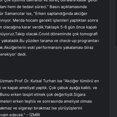
 tanı hem de tedavi süreci.” Basın açıklamasında
r Samancılar ise, “Erken saptandığında akciğer
alınıyor. Merda hocam gerekli işlemleri yaptıktan sonra
n olacağına karar verdik.Yaklaşık 5-6 gün önce kapalı
üşünüyoruz.Takip olacak.Covid döneminde çok tomografi
r yakaladık.Bu yüzden tarama ve check-up programları
k.Akciğerlerin eski performansını yakalaması biraz
erekiyor’ dedi.
zmanı Prof. Dr. Kutsal Turhan ise “Akciğer tümörü en
 ve kapalı ameliyat yaptık. Çok çabuk ayağa kalktı. ve
Bunu erken tespit etmek çok değerliydi.Sigara
tirmeleri erken teşhis ve sonrasında ameliyat olması
akmaz ve sigarayı bırakmaz ise yürüyüşlerini
devam edecek.” – İZMİR