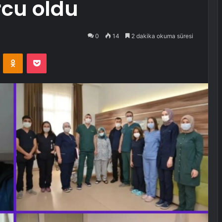
cu oldu
0
14
2 dakika okuma süresi
VKontakte
Odnoklassniki
Pocket