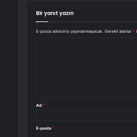
Bir yanıt yazın
E-posta adresiniz yayınlanmayacak.
Gerekli alanlar
*
i
Y
o
r
u
m
*
Ad
*
E-posta
*