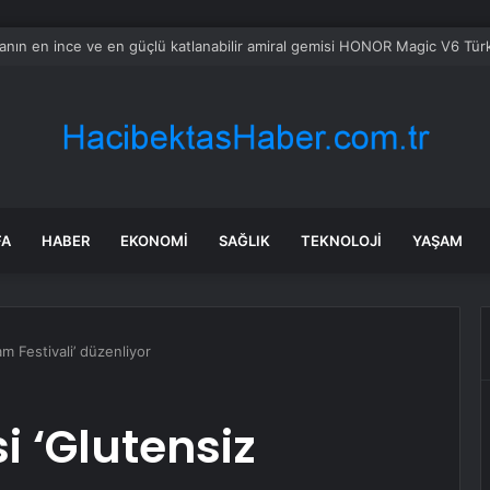
bul’da 128 yeni noktaya daha EDS geliyor
FA
HABER
EKONOMI
SAĞLIK
TEKNOLOJI
YAŞAM
m Festivali’ düzenliyor
i ‘Glutensiz