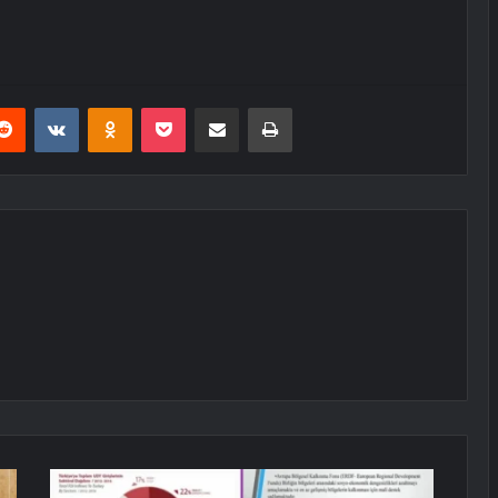
erest
Reddit
VKontakte
Odnoklassniki
Pocket
E-Posta ile paylaş
Yazdır