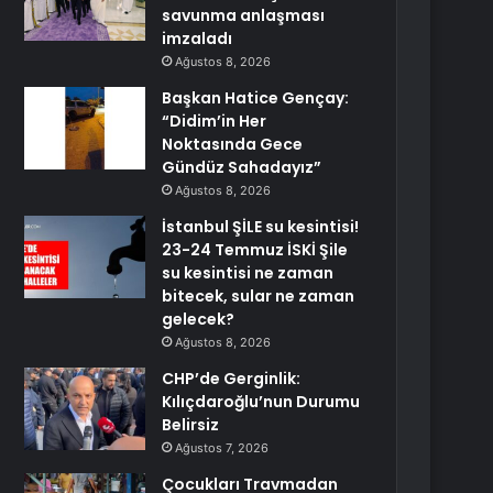
savunma anlaşması
imzaladı
Ağustos 8, 2026
Başkan Hatice Gençay:
“Didim’in Her
Noktasında Gece
Gündüz Sahadayız”
Ağustos 8, 2026
İstanbul ŞİLE su kesintisi!
23-24 Temmuz İSKİ Şile
su kesintisi ne zaman
bitecek, sular ne zaman
gelecek?
Ağustos 8, 2026
CHP’de Gerginlik:
Kılıçdaroğlu’nun Durumu
Belirsiz
Ağustos 7, 2026
Çocukları Travmadan