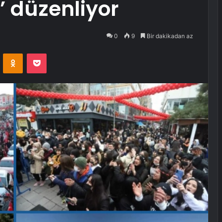
’ düzenliyor
0
9
Bir dakikadan az
VKontakte
Odnoklassniki
Pocket