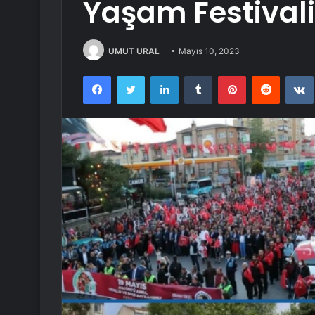
Yaşam Festivali
UMUT URAL
Mayıs 10, 2023
Facebook
Twitter
LinkedIn
Tumblr
Pinterest
Reddit