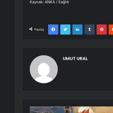
Kaynak: ANKA / Sağlık
Facebook
Twitter
LinkedIn
Tumblr
Pint
Paylaş
UMUT URAL