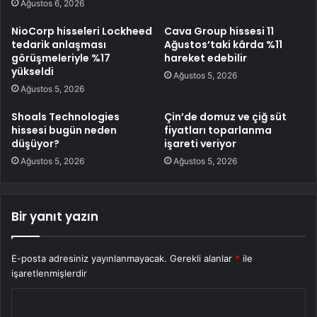
Ağustos 6, 2026
NioCorp hisseleri Lockheed
Cava Group hissesi 11
tedarik anlaşması
Ağustos’taki kârda %11
görüşmeleriyle %17
hareket edebilir
yükseldi
Ağustos 5, 2026
Ağustos 5, 2026
Shoals Technologies
Çin’de domuz ve çiğ süt
hissesi bugün neden
fiyatları toparlanma
düşüyor?
işareti veriyor
Ağustos 5, 2026
Ağustos 5, 2026
Bir yanıt yazın
E-posta adresiniz yayınlanmayacak.
Gerekli alanlar
*
ile
işaretlenmişlerdir
Y