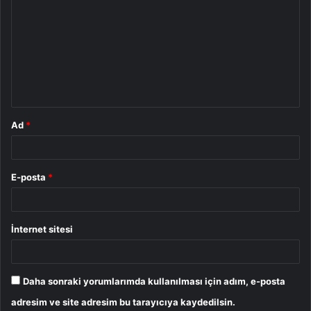
o
r
u
m
*
Ad
*
E-posta
*
İnternet sitesi
Daha sonraki yorumlarımda kullanılması için adım, e-posta
adresim ve site adresim bu tarayıcıya kaydedilsin.