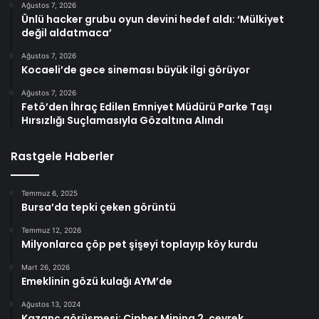
Ağustos 7, 2026
Ünlü hacker grubu oyun devini hedef aldı: ‘Mülkiyet
değil aldatmaca’
Ağustos 7, 2026
Kocaeli’de gece sineması büyük ilgi görüyor
Ağustos 7, 2026
Fetö’den İhraç Edilen Emniyet Müdürü Parke Taşı
Hırsızlığı Suçlamasıyla Gözaltına Alındı
Rastgele Haberler
Temmuz 6, 2025
Bursa’da tepki çeken görüntü
Temmuz 12, 2026
Milyonlarca çöp pet şişeyi toplayıp köy kurdu
Mart 26, 2026
Emeklinin gözü kulağı AYM’de
Ağustos 13, 2024
Kazanç görüşmesi: Cipher Mining 2. çeyrek