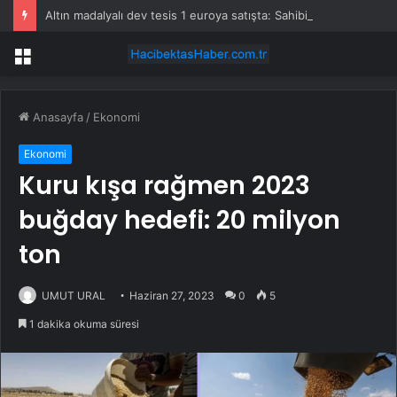
Altın madalyalı dev tesis 1 euroya satışta: Sahibi olmak için tek bir şart var
Menü
Anasayfa
/
Ekonomi
Ekonomi
Kuru kışa rağmen 2023
buğday hedefi: 20 milyon
ton
UMUT URAL
Haziran 27, 2023
0
5
1 dakika okuma süresi