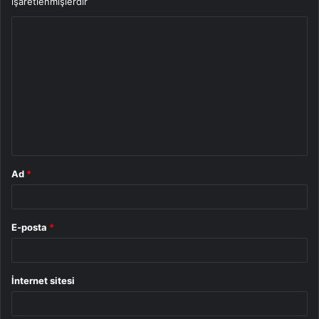
işaretlenmişlerdir
Y
o
r
u
m
*
Ad
*
E-posta
*
İnternet sitesi