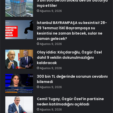
3 bin 500 beton blokla dev bir batarya
inşa ettiler
Ağustos 9, 2026
İstanbul BAYRAMPAŞA su kesintisi! 28-
29 Temmuz İSKİ Bayrampaşa su
kesintisi ne zaman bitecek, sular ne
zaman gelecek?
Ağustos 9, 2026
Olay iddia: Kılıçdaroğlu, Özgür Özel
dahil 9 vekilin dokunulmazlığını
kaldıracak
Ağustos 9, 2026
300 bin TL değerinde sorunun cevabını
bilemedi
Ağustos 9, 2026
Cemil Tugay, Özgür Özel’in partisine
neden katılmadığını açıkladı
Ağustos 9, 2026