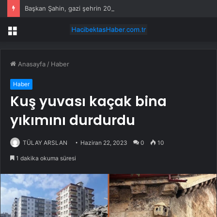
Başkan Şahin, gazi şehrin 2026 YKS ve LGS şampiyonlarıyla buluştu
Menü
Anasayfa
/
Haber
Haber
Kuş yuvası kaçak bina
yıkımını durdurdu
TÜLAY ARSLAN
Haziran 22, 2023
0
10
1 dakika okuma süresi