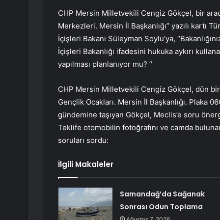
CHP Mersin Milletvekili Cengiz Gökçel, bir arac
Merkezleri. Mersin İl Başkanlığı” yazılı kartı T
İçişleri Bakanı Süleyman Soylu’ya, “Bakanlığını
İçişleri Bakanlığı ifadesini hukuka aykırı kullan
yapılması planlanıyor mu? “
CHP Mersin Milletvekili Cengiz Gökçel, dün bir 
Gençlik Ocakları. Mersin İl Başkanlığı. Plaka 0
gündemine taşıyan Gökçel, Meclis’e soru önerges
Teklife otomobilin fotoğrafını ve camda bulun
soruları sordu:
İlgili Makaleler
Samandağ’da Sağanak
Sonrası Odun Toplama
Ağustos 7, 2026