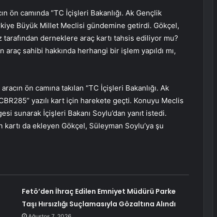
ın ön camında “TC İçişleri Bakanlığı. Ak Gençlik
ürkiye Büyük Millet Meclisi gündemine getirdi. Gökçel,
z tarafından derneklere araç kartı tahsis ediliyor mu?
an araç sahibi hakkında herhangi bir işlem yapıldı mı,
aracın ön camına takılan “TC İçişleri Bakanlığı. Ak
6CBR285” yazılı kart için harekete geçti. Konuyu Meclis
i sunarak İçişleri Bakanı Soylu’dan yanıt istedi.
an kartı da ekleyen Gökçel, Süleyman Soylu’ya şu
Fetö’den İhraç Edilen Emniyet Müdürü Parke
Taşı Hırsızlığı Suçlamasıyla Gözaltına Alındı
Ağustos 7, 2026