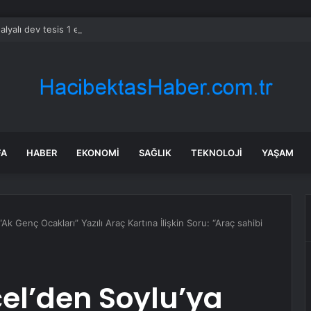
alyalı dev tesis 1 euroya satışta: Sahibi olmak için tek bir şart var
FA
HABER
EKONOMI
SAĞLIK
TEKNOLOJI
YAŞAM
“Ak Genç Ocakları” Yazılı Araç Kartına İlişkin Soru: “Araç sahibi
çel’den Soylu’ya