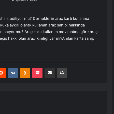
tahsis ediliyor mu? Derneklerin araç kartı kullanma
hukuka aykırı olarak kullanan araç sahibi hakkında
lanlanıyor mu? Araç kartı kullanım mevzuatına göre araç
eçiş hakkı olan araç’ kimliği var mı?Anılan karta sahip
erest
Reddit
VKontakte
Odnoklassniki
Pocket
E-Posta ile paylaş
Yazdır