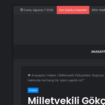
Altın mad
Cuma, Ağustos 7 2026
Son Dakika Haberleri
ANASAY
Anasayfa
/
Haber
/
Milletvekili Gökçel’den Soylu’ya 
hakkında herhangi bir işlem yapıldı mı?”
Haber
Milletvekili Gök