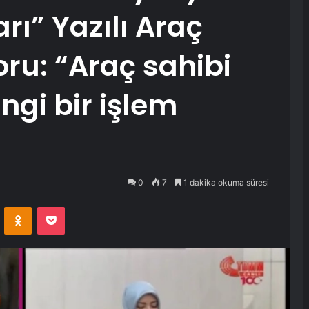
rı” Yazılı Araç
Soru: “Araç sahibi
gi bir işlem
0
7
1 dakika okuma süresi
VKontakte
Odnoklassniki
Pocket