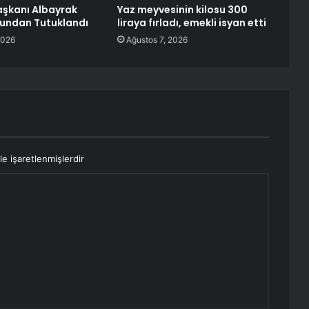
aşkanı Albayrak
Yaz meyvesinin kilosu 300
çundan Tutuklandı
liraya fırladı, emekli isyan etti
2026
Ağustos 7, 2026
le işaretlenmişlerdir