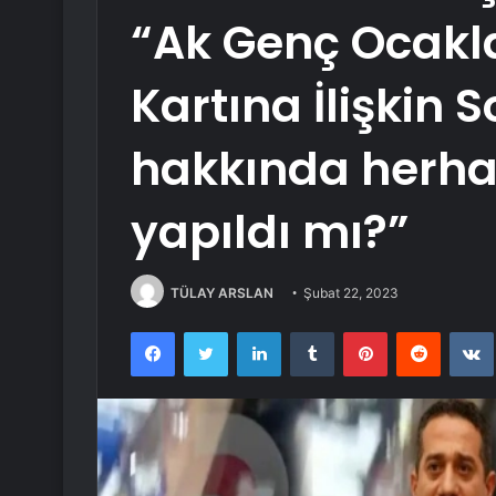
“Ak Genç Ocakla
Kartına İlişkin 
hakkında herhan
yapıldı mı?”
TÜLAY ARSLAN
Şubat 22, 2023
Facebook
Twitter
LinkedIn
Tumblr
Pinterest
Reddit