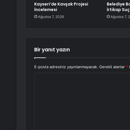
Kayseri’de Kavşak Projesi
Belediye B
İncelemesi
İrtikap Su
Ağustos 7, 2026
Ağustos 7, 
Bir yanıt yazın
E-posta adresiniz yayınlanmayacak.
Gerekli alanlar
*
i
Y
o
r
u
m
*