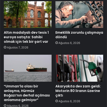
Altın madalyalı dev tesis 1
Emeklilik zorunlu çalışmaya
euroya satışta: Sahibi
döndü
olmak için tek bir şart var
Ağustos 6, 2026
Ağustos 7, 2026
“Umman’la olası bir
Akaryakıta dev zam geldi:
anlaşma, Hürmüz
Motorin 80 liranın üzerine
Boğazı’nın derhal açılması
çıktı
anlamına gelmiyor”
Ağustos 6, 2026
Ağustos 6, 2026