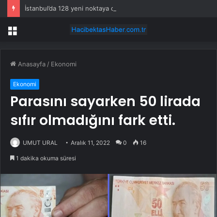
İstanbul’da 128 yeni noktaya daha EDS geliyor
Menü
Anasayfa
/
Ekonomi
Ekonomi
Parasını sayarken 50 lirada
sıfır olmadığını fark etti.
UMUT URAL
Aralık 11, 2022
0
16
1 dakika okuma süresi