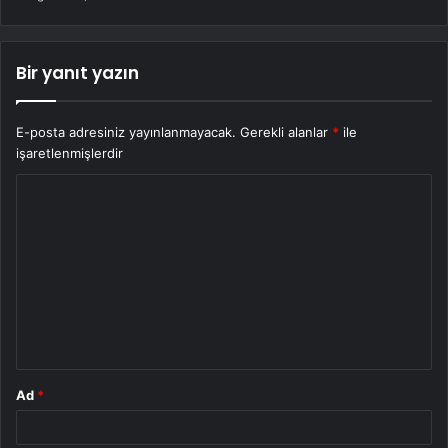
Bir yanıt yazın
E-posta adresiniz yayınlanmayacak.
Gerekli alanlar
*
ile
işaretlenmişlerdir
Y
o
r
u
m
*
Ad
*