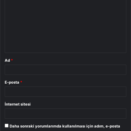
Y
o
r
u
m
*
Ad
*
E-posta
*
İnternet sitesi
Daha sonraki yorumlarımda kullanılması için adım, e-posta