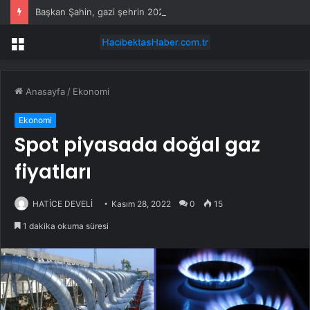
Başkan Şahin, gazi şehrin 2026 YKS ve LGS şampiyonlarıyla buluştu
Menü
Anasayfa
/
Ekonomi
Ekonomi
Spot piyasada doğal gaz
fiyatları
HATİCE DEVELİ
Kasım 28, 2022
0
15
1 dakika okuma süresi