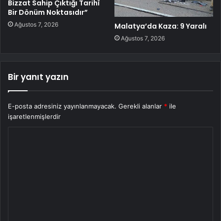
Bizzat Sahip Çıktığı Tarihî
Bir Dönüm Noktasıdır”
Ağustos 7, 2026
Malatya’da Kaza: 9 Yaralı
Ağustos 7, 2026
Bir yanıt yazın
E-posta adresiniz yayınlanmayacak.
Gerekli alanlar
*
ile
işaretlenmişlerdir
Y
o
r
u
m
*