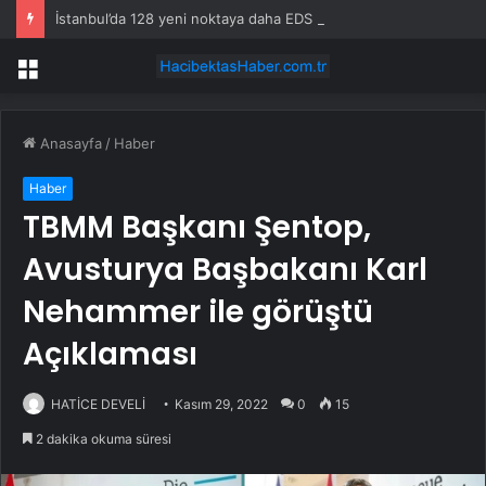
İstanbul’da 128 yeni noktaya daha EDS geliyor
Menü
Anasayfa
/
Haber
Haber
TBMM Başkanı Şentop,
Avusturya Başbakanı Karl
Nehammer ile görüştü
Açıklaması
HATİCE DEVELİ
Kasım 29, 2022
0
15
2 dakika okuma süresi