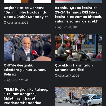
Başkan Hatice Gençay:
İstanbul ŞİLE su kesintisi!
“Didim’in Her Noktasında
23-24 Temmuz İSKİ Şile su
Gece Gündüz Sahadayız”
kesintisi ne zaman bitecek,
sular ne zaman gelecek?
Ağustos 8, 2026
Ağustos 8, 2026
CHP’de Gerginlik:
Çocukları Travmadan
Kılıçdaroğlu’nun Durumu
Koruma Önerileri
Belirsiz
Ağustos 7, 2026
Ağustos 7, 2026
TBMM Başkanı Kurtulmuş:
“Erzurum Kongresi,
Milletimizin Esareti
Reddederek Kaderine