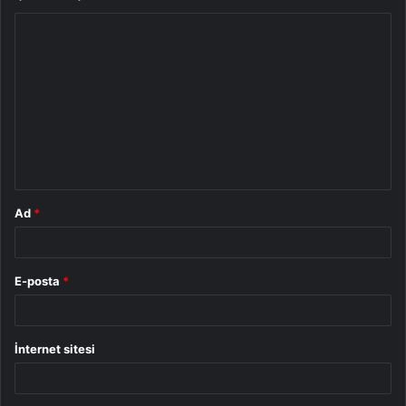
Y
o
r
u
m
*
Ad
*
E-posta
*
İnternet sitesi