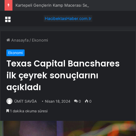
Kartepeli Gençlerin Kamp Macerası Sertifikayla Taçlandı
Menü
Anasayfa
/
Ekonomi
Ekonomi
Texas Capital Bancshares
ilk çeyrek sonuçlarını
açıkladı
ÜMİT SAVĞA
Nisan 18, 2024
0
0
1 dakika okuma süresi