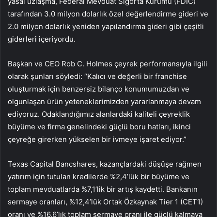
yasal uzlaşma, Federal Mevduat Sigorta Kurumu (FDIC)
tarafından 3.0 milyon dolarlık özel değerlendirme gideri ve
2.0 milyon dolarlık yeniden yapılandırma gideri gibi çeşitli
giderleri içeriyordu.
Başkan ve CEO Rob C. Holmes çeyrek performansıyla ilgili
olarak şunları söyledi: “Kalıcı ve değerli bir franchise
oluşturmak için benzersiz bilanço konumumuzdan ve
olgunlaşan ürün yeteneklerimizden yararlanmaya devam
ediyoruz. Odaklandığımız alanlardaki kaliteli çeyreklik
büyüme ve firma genelindeki güçlü boru hatları, ikinci
çeyreğe girerken yükselen bir ivmeye işaret ediyor.”
Texas Capital Bancshares, kazançlardaki düşüşe rağmen
yatırım için tutulan kredilerde %2,4’lük bir büyüme ve
toplam mevduatlarda %7,1’lik bir artış kaydetti. Bankanın
sermaye oranları, %12,4’lük Ortak Özkaynak Tier 1 (CET1)
oranı ve %16,6’lık toplam sermaye oranı ile güçlü kalmaya