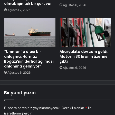
olmak için tek bir şart var
Ağustos 6, 2026
Ağustos 7, 2026
“Umman’la olası bir
Akaryakıta dev zam geldi:
anlaşma, Hürmüz
Motorin 80 liranın üzerine
Boğazı’nın derhal açılması
çıktı
anlamına gelmiyor”
Ağustos 6, 2026
Ağustos 6, 2026
Bir yanıt yazın
E-posta adresiniz yayınlanmayacak.
Gerekli alanlar
*
ile
işaretlenmişlerdir