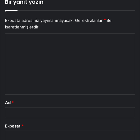
Bir yanıt yazın
E-posta adresiniz yayınlanmayacak.
Gerekli alanlar
*
ile
işaretlenmişlerdir
Y
o
r
u
m
*
Ad
*
E-posta
*