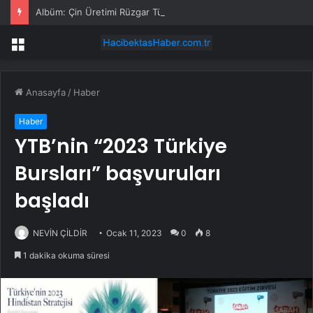
Albüm: Çin Üretimi Rüzgar Türbini Kurulum Gemisi Danimarka’ya Teslim Edildi
Menü
Anasayfa
/
Haber
Haber
YTB’nin “2023 Türkiye
Bursları” başvuruları
başladı
NEVİN ÇİLDİR
Ocak 11, 2023
0
8
1 dakika okuma süresi