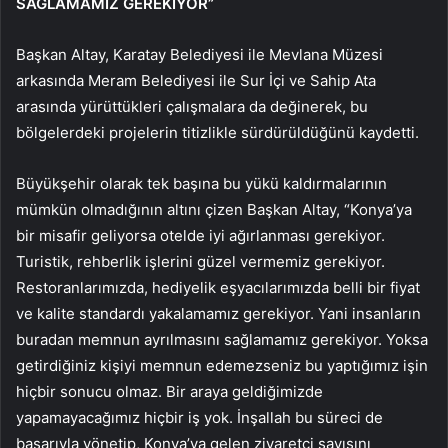
SAĞLAMAMIZ GEREKİYOR”
Başkan Altay, Karatay Belediyesi ile Mevlana Müzesi
arkasında Meram Belediyesi ile Sur İçi ve Sahip Ata
arasında yürüttükleri çalışmalara da değinerek, bu
bölgelerdeki projelerin titizlikle sürdürüldüğünü kaydetti.
Büyükşehir olarak tek başına bu yükü kaldırmalarının
mümkün olmadığının altını çizen Başkan Altay, “Konya’ya
bir misafir geliyorsa otelde iyi ağırlanması gerekiyor.
Turistik, rehberlik işlerini güzel vermemiz gerekiyor.
Restoranlarımızda, hediyelik eşyacılarımızda belli bir fiyat
ve kalite standardı yakalamamız gerekiyor. Yani insanların
buradan memnun ayrılmasını sağlamamız gerekiyor. Yoksa
getirdiğiniz kişiyi memnun edemezseniz bu yaptığımız işin
hiçbir sonucu olmaz. Bir araya geldiğimizde
yapamayacağımız hiçbir iş yok. İnşallah bu süreci de
başarıyla yönetip, Konya’ya gelen ziyaretçi sayısını