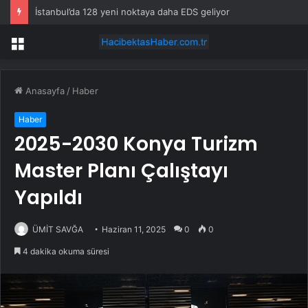
İstanbul’da 128 yeni noktaya daha EDS geliyor
Menü
Anasayfa
/
Haber
Haber
2025-2030 Konya Turizm
Master Planı Çalıştayı
Yapıldı
ÜMİT SAVĞA
Haziran 11, 2025
0
0
4 dakika okuma süresi