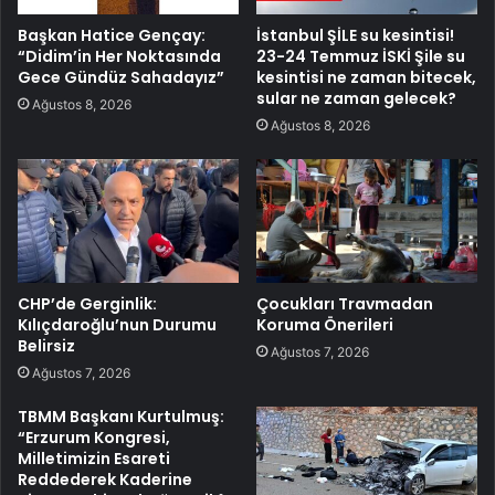
Başkan Hatice Gençay:
İstanbul ŞİLE su kesintisi!
“Didim’in Her Noktasında
23-24 Temmuz İSKİ Şile su
Gece Gündüz Sahadayız”
kesintisi ne zaman bitecek,
sular ne zaman gelecek?
Ağustos 8, 2026
Ağustos 8, 2026
CHP’de Gerginlik:
Çocukları Travmadan
Kılıçdaroğlu’nun Durumu
Koruma Önerileri
Belirsiz
Ağustos 7, 2026
Ağustos 7, 2026
TBMM Başkanı Kurtulmuş:
“Erzurum Kongresi,
Milletimizin Esareti
Reddederek Kaderine