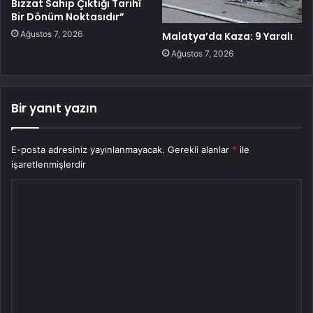
Bizzat Sahip Çıktığı Tarihî
Bir Dönüm Noktasıdır”
Ağustos 7, 2026
Malatya’da Kaza: 9 Yaralı
Ağustos 7, 2026
Bir yanıt yazın
E-posta adresiniz yayınlanmayacak.
Gerekli alanlar
*
ile
işaretlenmişlerdir
Y
o
r
u
m
*