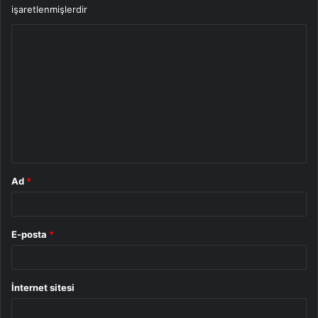
işaretlenmişlerdir
Y
o
r
u
m
*
Ad
*
E-posta
*
İnternet sitesi