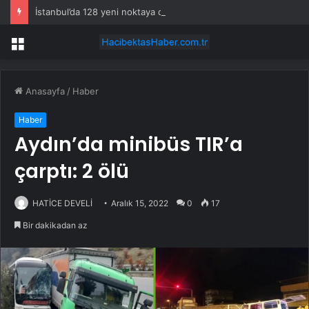
İstanbul’da 128 yeni noktaya daha EDS geliyor
Menü
Anasayfa
/
Haber
Haber
Aydın’da minibüs TIR’a
çarptı: 2 ölü
HATİCE DEVELİ
Aralık 15, 2022
0
17
Bir dakikadan az