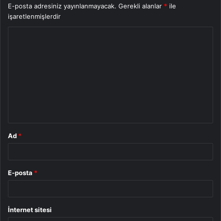
E-posta adresiniz yayınlanmayacak.
Gerekli alanlar
*
ile
işaretlenmişlerdir
Y
o
r
u
m
*
Ad
*
E-posta
*
İnternet sitesi