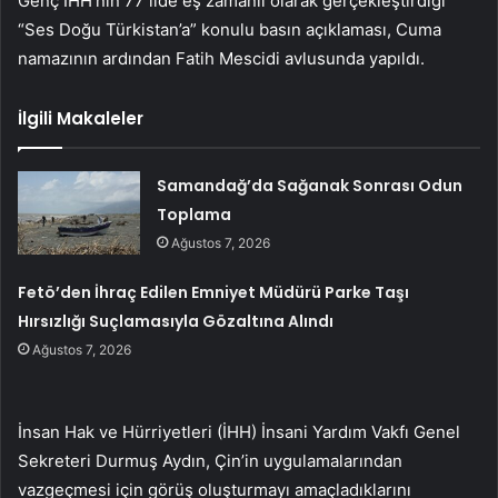
Genç İHH’nın 77 ilde eş zamanlı olarak gerçekleştirdiği
“Ses Doğu Türkistan’a” konulu basın açıklaması, Cuma
namazının ardından Fatih Mescidi avlusunda yapıldı.
İlgili Makaleler
Samandağ’da Sağanak Sonrası Odun
Toplama
Ağustos 7, 2026
Fetö’den İhraç Edilen Emniyet Müdürü Parke Taşı
Hırsızlığı Suçlamasıyla Gözaltına Alındı
Ağustos 7, 2026
İnsan Hak ve Hürriyetleri (İHH) İnsani Yardım Vakfı Genel
Sekreteri Durmuş Aydın, Çin’in uygulamalarından
vazgeçmesi için görüş oluşturmayı amaçladıklarını