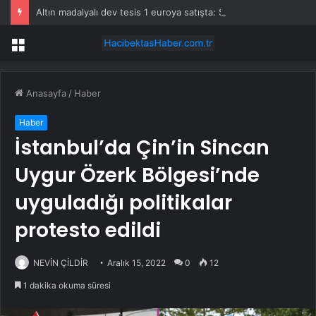
Altın madalyalı dev tesis 1 euroya satışta: Sahibi olmak için tek bir şart var
Menü
Anasayfa
/
Haber
Haber
İstanbul’da Çin’in Sincan
Uygur Özerk Bölgesi’nde
uyguladığı politikalar
protesto edildi
NEVİN ÇİLDİR
Aralık 15, 2022
0
12
1 dakika okuma süresi