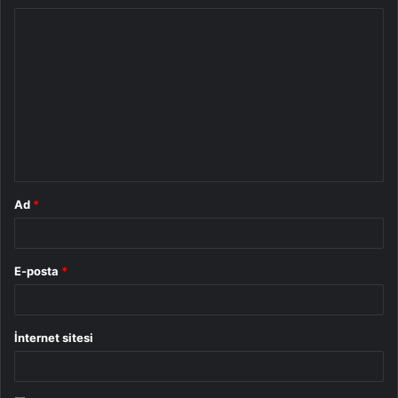
Y
o
r
u
m
*
Ad
*
E-posta
*
İnternet sitesi