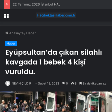
22 Temmuz 2026 İstanbul HAVA DURUMU! Yarın İstanbul’da hava nasıl olacak, yağış var mı?
Menü
Anasayfa
/
Haber
Haber
Eyüpsultan’da çıkan silahlı
kavgada 1 bebek 4 kişi
vuruldu.
NEVİN ÇİLDİR
Şubat 19, 2023
0
8
Bir dakikadan az