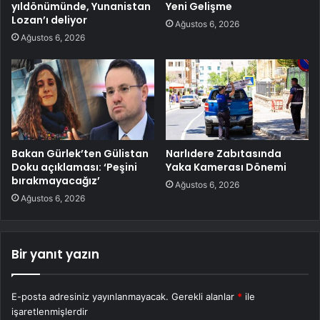
yıldönümünde, Yunanistan
Yeni Gelişme
Lozan’ı deliyor
Ağustos 6, 2026
Ağustos 6, 2026
Bakan Gürlek’ten Gülistan
Narlıdere Zabıtasında
Doku açıklaması: ‘Peşini
Yaka Kamerası Dönemi
bırakmayacağız’
Ağustos 6, 2026
Ağustos 6, 2026
Bir yanıt yazın
E-posta adresiniz yayınlanmayacak.
Gerekli alanlar
*
ile
işaretlenmişlerdir