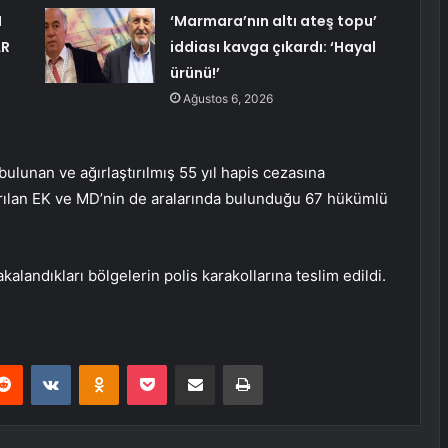
N
‘Marmara’nın altı ateş topu’
AR
iddiası kavga çıkardı: ‘Hayal
ürünü!’
Ağustos 6, 2026
ulunan ve ağırlaştırılmış 55 yıl hapis cezasına
ptırılan EK ve MD’nin de aralarında bulunduğu 67 hükümlü
alandıkları bölgelerin polis karakollarına teslim edildi.
erest
Reddit
VKontakte
Odnoklassniki
Pocket
E-Posta ile paylaş
Yazdır