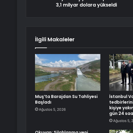
3,1 milyar dolara yükseldi
İlgili Makaleler
Muş’ta Barajdan Su Tahliyesi
İstanbul V
Başladı
tedbirlerin
kişiye yak
Ağustos 5, 2026
gün 24 sa
Ağustos 5, 
Okuyan: Silahlanma yeni