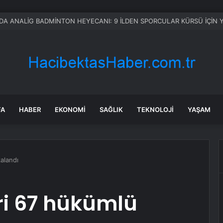
ara’nın altı ateş topu’ iddiası kavga çıkardı: ‘Hayal ürünü!’
FA
HABER
EKONOMI
SAĞLIK
TEKNOLOJI
YAŞAM
kalandı
ari 67 hükümlü