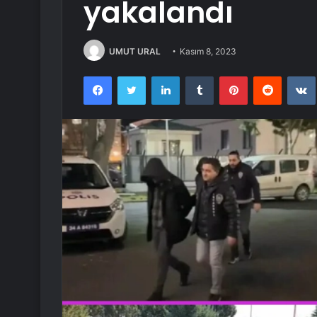
yakalandı
UMUT URAL
Kasım 8, 2023
Facebook
Twitter
LinkedIn
Tumblr
Pinterest
Reddit