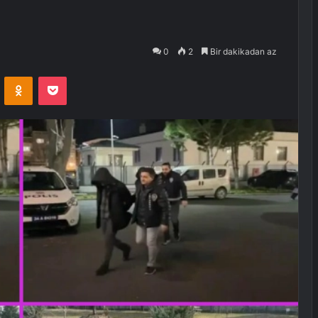
0
2
Bir dakikadan az
VKontakte
Odnoklassniki
Pocket