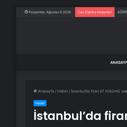
‘Marm
Perşembe, Ağustos 6 2026
Son Dakika Haberleri
ANASAY
Anasayfa
/
Haber
/
İstanbul’da firari 67 hükümlü ya
Haber
İstanbul’da fir