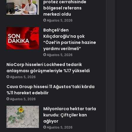
protez cerrahisinde
bölgesel referans
merkezi oldu
Ağustos 5, 2026
Bahçeli’den
Kılıçdaroğlu’na şok
“Özel’in partisine hazine
yardımı verilmeli”
Ağustos 5, 2026
NioCorp hisseleri Lockheed tedarik
anlaşması görüşmeleriyle %17 yükseldi
Ağustos 5, 2026
Cava Group hissesi 11 Ağustos’taki kârda
%11 hareket edebilir
Ağustos 5, 2026
Milyonlarca hektar tarla
kurudu: Çiftçiler kan
ağlıyor
Ağustos 5, 2026