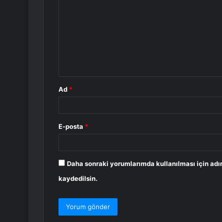
o
r
u
m
*
Ad
*
E-posta
*
Daha sonraki yorumlarımda kullanılması için adı
kaydedilsin.