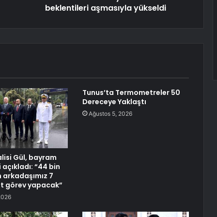
beklentileri aşmasıyla yükseldi
Tunus’ta Termometreler 50
Dereceye Yaklaştı
Ağustos 5, 2026
alisi Gül, bayram
i açıkladı: “44 bin
ın arkadaşımız 7
at görev yapacak”
2026