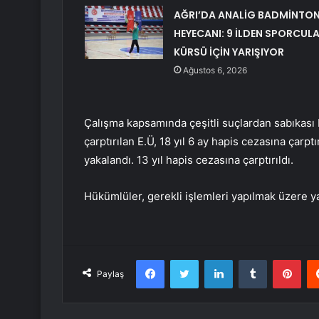
AĞRI’DA ANALİG BADMİNTO
HEYECANI: 9 İLDEN SPORCUL
KÜRSÜ İÇİN YARIŞIYOR
Ağustos 6, 2026
Çalışma kapsamında çeşitli suçlardan sabıkası b
çarptırılan E.Ü, 18 yıl 6 ay hapis cezasına çar
yakalandı. 13 yıl hapis cezasına çarptırıldı.
Hükümlüler, gerekli işlemleri yapılmak üzere yak
Facebook
Twitter
LinkedIn
Tumblr
Pint
Paylaş